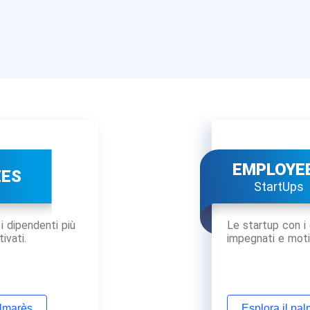
EMPLOYE
EES
StartUps
i dipendenti più
Le startup con i 
ivati.
impegnati e moti
almarès
Esplora il pa