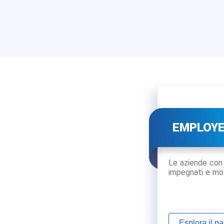
EMPLOY
Le aziende con 
impegnati e mot
Esplora il p