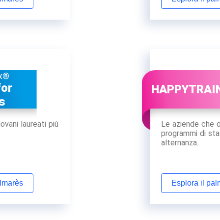
x®
for
HAPPYTRAI
s
ovani laureati più
Le aziende che of
programmi di sta
alternanza.
almarès
Esplora il pa