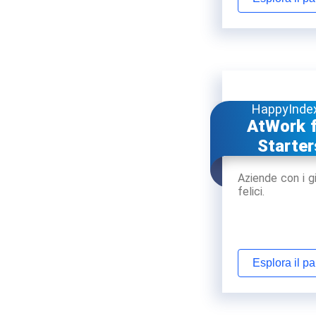
HappyInde
AtWork 
Starter
Aziende con i gi
felici.
Esplora il p