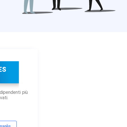
ES
dipendenti più
vati.
lmarès