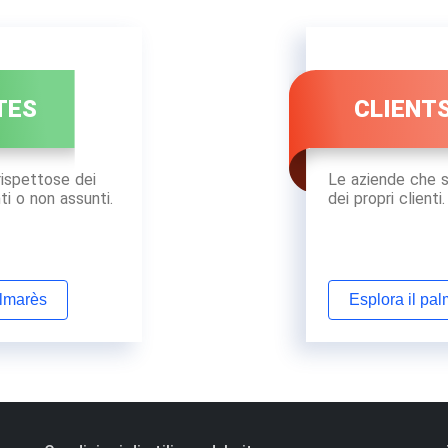
TES
CLIENT
rispettose dei
Le aziende che s
ti o non assunti.
dei propri clienti.
almarès
Esplora il pa