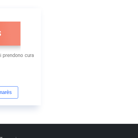
S
i prendono cura
lmarès