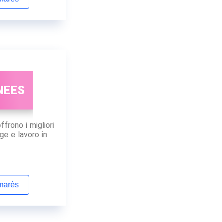
NEES
frono i migliori
ge e lavoro in
lmarès