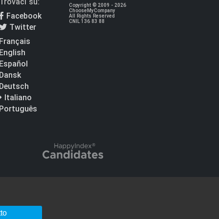
Trovaci su:
Copyright © 2009 - 2026
ChooseMyCompany
Facebook
All Rights Reserved
CNIL 136 83 88
Twitter
Français
English
Español
Dansk
Deutsch
Italiano
Português
tto