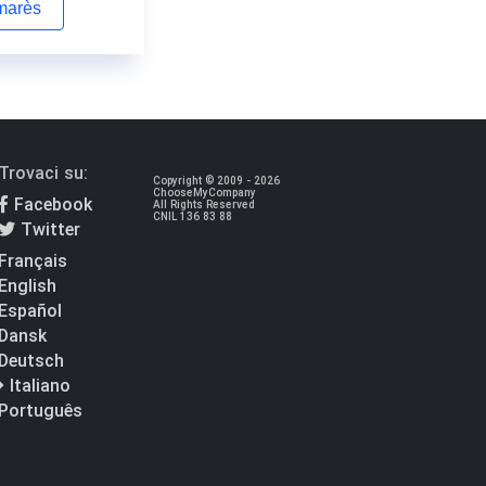
lmarès
Trovaci su:
Copyright © 2009 - 2026
ChooseMyCompany
Facebook
All Rights Reserved
CNIL 136 83 88
Twitter
Français
English
Español
Dansk
Deutsch
Italiano
Português