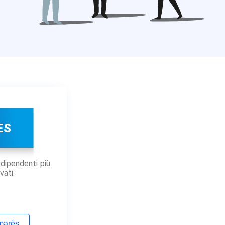
ES
 dipendenti più
vati.
lmarès