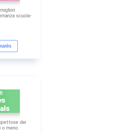
migliori
ernanza scuola-
lmarès
x®
es
als
ispettose dei
i o meno.