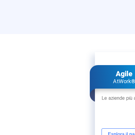
Agile
AtWork
Le aziende più a
Esplora il p