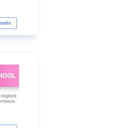
lmarès
HOOL
 migliore
entesca.