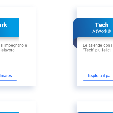
ork
Tech
AtWork®
 si impegnano a
Le aziende con i
elelavoro
"Tech" più felici.
almarès
Esplora il pa