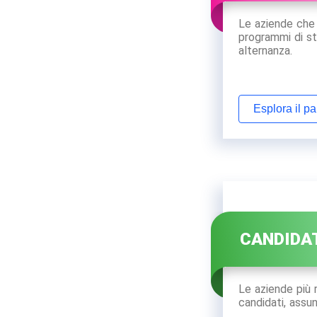
Le aziende che o
programmi di st
alternanza.
Esplora il p
CANDIDA
Le aziende più 
candidati, assun