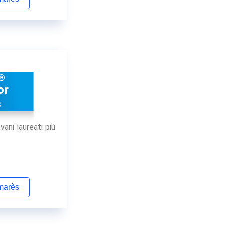
x®
or
s
vani laureati più
lmarès