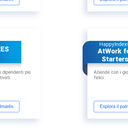
HappyInde
EES
AtWork f
Starter
i dipendenti più
Aziende con i gio
ivati.
felici.
almarès
Esplora il pa