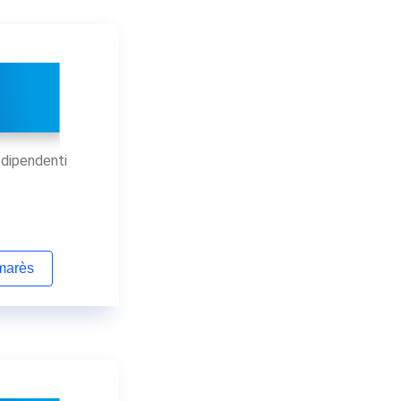
 dipendenti
lmarès