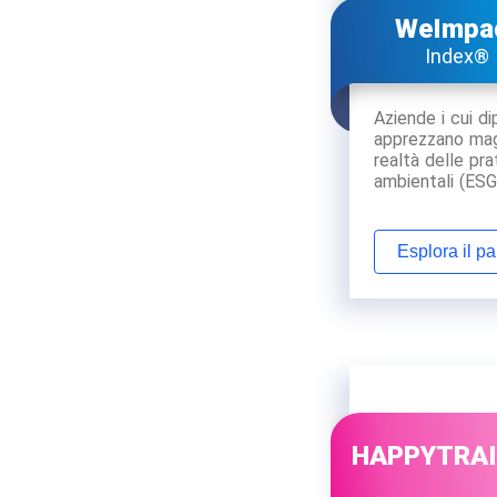
WeImpa
Index®
Aziende i cui d
apprezzano mag
realtà delle pra
ambientali (ESG
Esplora il p
HAPPYTRA