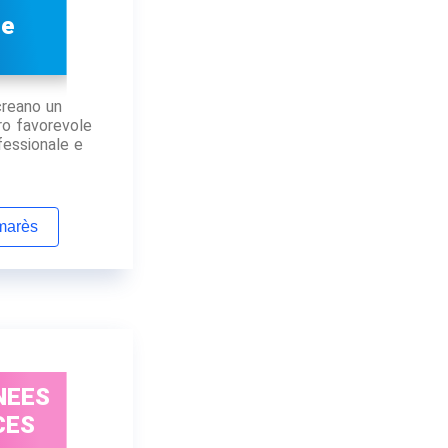
ce
creano un
ro favorevole
fessionale e
lmarès
NEES
CES