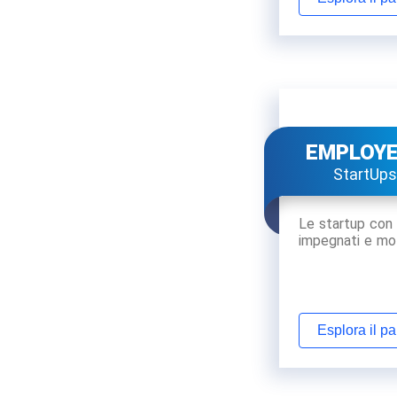
EMPLOY
StartUps
Le startup con 
impegnati e mot
Esplora il p