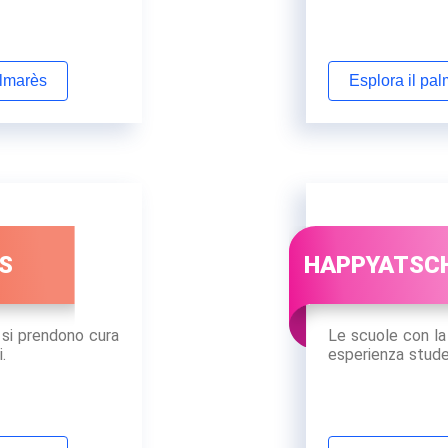
almarès
Esplora il pa
S
HAPPYATSC
si prendono cura
Le scuole con la
.
esperienza stud