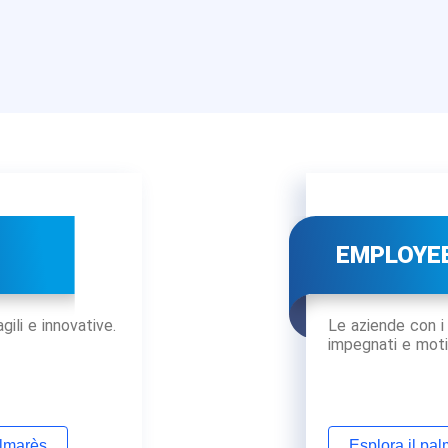
EMPLOYE
®
gili e innovative.
Le aziende con i
impegnati e moti
almarès
Esplora il pa