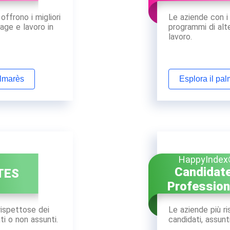
ffrono i migliori
Le aziende con i 
age e lavoro in
programmi di alt
lavoro.
almarès
Esplora il pa
HappyInde
Candidat
TES
Profession
rispettose dei
Le aziende più r
ti o non assunti.
candidati, assunt