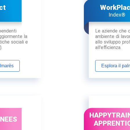
ct
WorkPla
Index®
ipendenti
Le aziende che 
giormente la
ambiente di lavo
tiche sociali e
allo sviluppo pro
).
all'efficienza.
almarès
Esplora il pa
HAPPYTRAI
INEES
APPRENTI