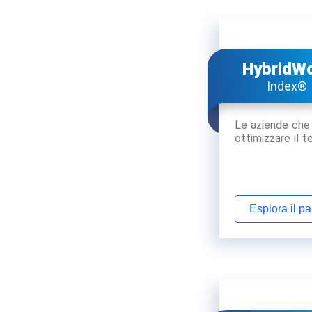
HybridW
Index®
Le aziende che
ottimizzare il t
Esplora il p