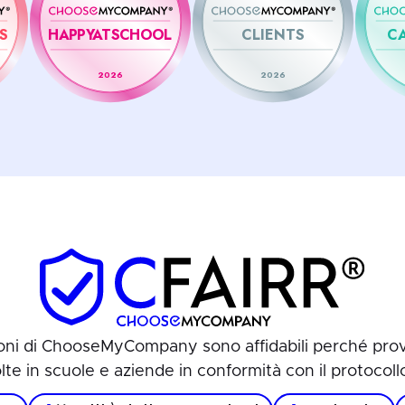
S
HAPPYATSCHOOL
CLIENTS
C
2026
2026
oni di ChooseMyCompany sono affidabili perché pr
olte in scuole e aziende in conformità con il protocol