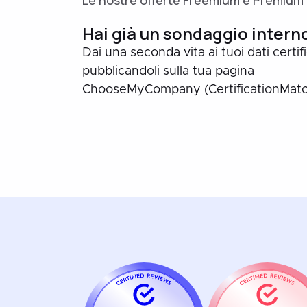
Le nostre offerte Freemium e Premium s
Hai già un sondaggio intern
Dai una seconda vita ai tuoi dati certif
pubblicandoli sulla tua pagina
ChooseMyCompany (CertificationMatc