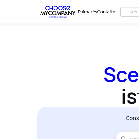
Palmarès
Contatto
Sce
i
Cons