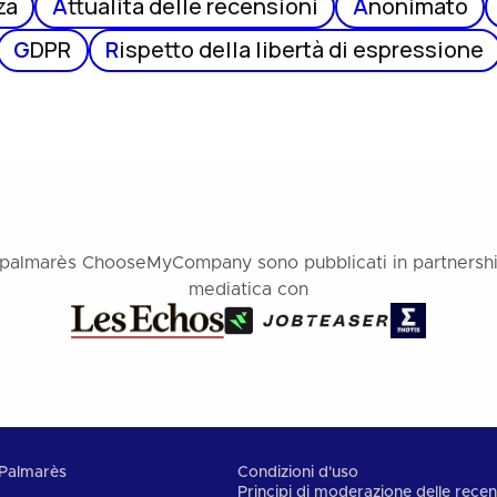
za
A
ttualità delle recensioni
A
nonimato
G
DPR
R
ispetto della libertà di espressione
 palmarès ChooseMyCompany sono pubblicati in partnersh
mediatica con
Palmarès
Condizioni d'uso
Principi di moderazione delle recen