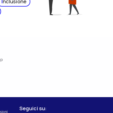
I
nclusione
ip
Seguici su:
sioni