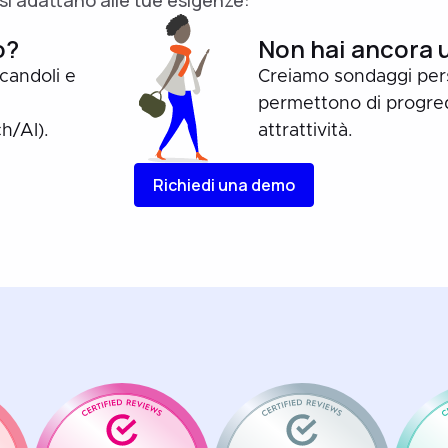
i adattano alle tue esigenze:
o?
Non hai ancora 
icandoli e
Creiamo sondaggi perso
permettono di progredi
h/AI).
attrattività.
Richiedi una demo