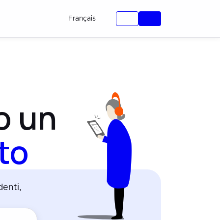
Français
o un
to
enti,