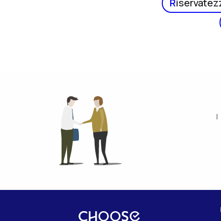
R
iservatez
I