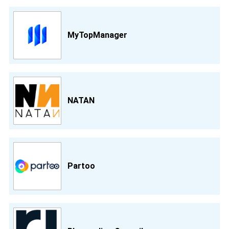
MyTopManager
NATAN
Partoo