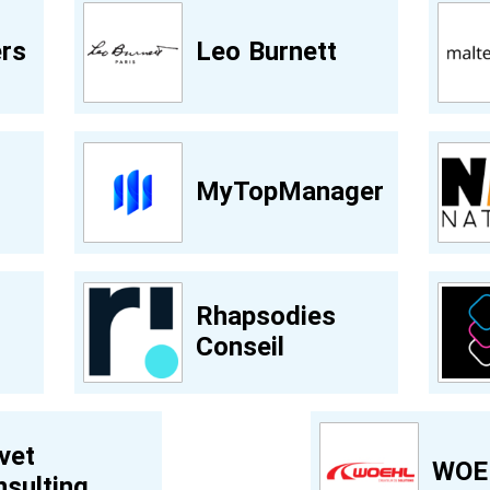
rs
Leo Burnett
MyTopManager
Rhapsodies
Conseil
vet
WOE
sulting