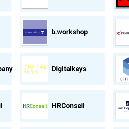
b.workshop
any
Digitalkeys
l
HRConseil