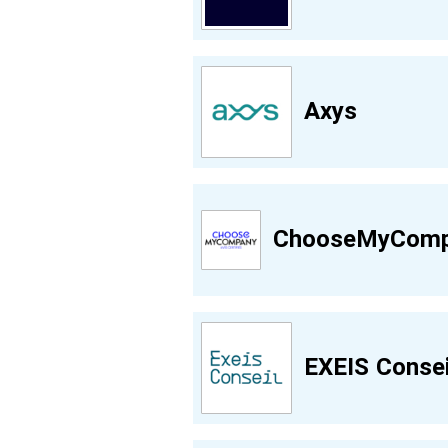
Axys
ChooseMyComp
EXEIS Consei