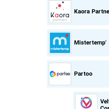
Kaora Partne
Mistertemp'
Partoo
Vel
Con