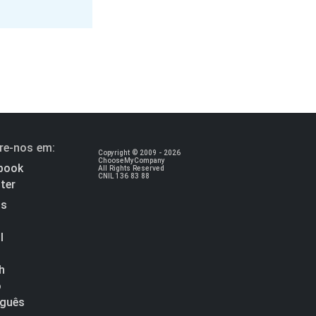
re-nos em:
Copyright © 2009 - 2026
ChooseMyCompany
book
All Rights Reserved
CNIL 136 83 88
ter
is
l
h
o
guês