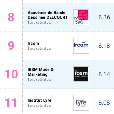
8
Académie de Bande
8.36
Dessinée DELCOURT
Ecole spécialisée
9
Ircom
8.18
Ecole spécialisée
10
IBSM Mode &
8.14
Marketing
Ecole spécialisée
11
Institut Lyfe
8.08
Ecole spécialisée