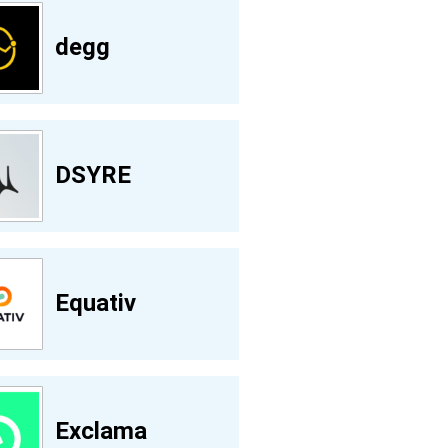
degg
DSYRE
Equativ
Exclama