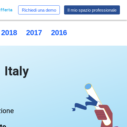
fferta
Richiedi una demo
Il mio spazio professionale
2018
2017
2016
2015
Italy
zione
ato