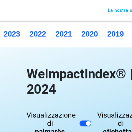
La nostra o
2023
2022
2021
2020
2019
WeImpactIndex® | 
2024
Visualizzazione
Visualizza
di
di
palmarès
etichett