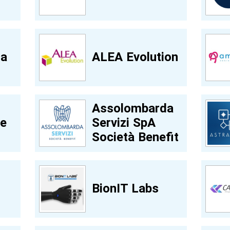
ia
ALEA Evolution
Assolombarda
te
Servizi SpA
Società Benefit
BionIT Labs