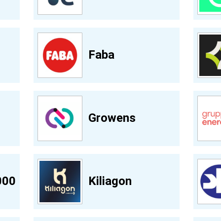
Faba
Growens
000
Kiliagon