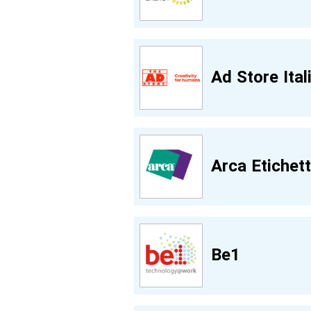
Ad Store Ital
Arca Etichet
Be1