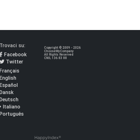
Trovaci su:
Copyright © 2009 - 2026
ChooseMyCompany
Facebook
All Rights Reserved
CNIL 136 83 88
Twitter
Français
English
Español
Dansk
Deutsch
Italiano
Português