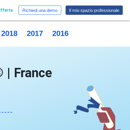
fferta
Richiedi una demo
Il mio spazio professionale
2018
2017
2016
2015
 | France