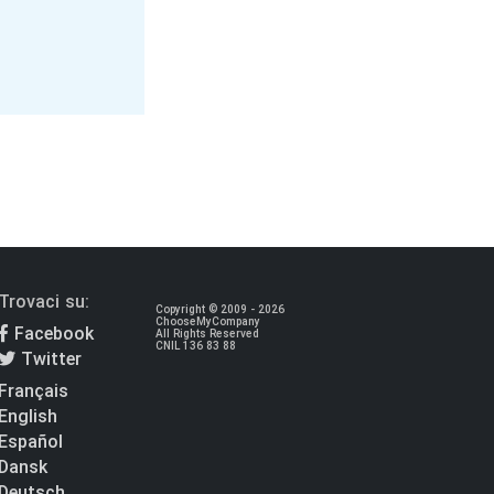
Trovaci su:
Copyright © 2009 - 2026
ChooseMyCompany
Facebook
All Rights Reserved
CNIL 136 83 88
Twitter
Français
English
Español
Dansk
Deutsch