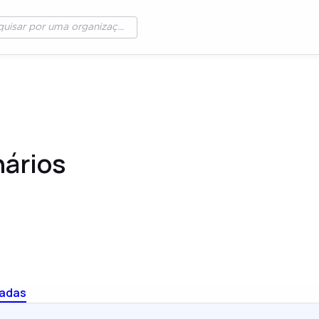
nários
cadas