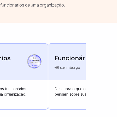
funcionários de uma organização.
rios
Funcionários
EMPLOYEES
EMP
INTERNATIONAL
LUX
SEP 2023
SE
Luxemburgo
os funcionários
Descubra o que os funcionários
a organização.
pensam sobre sua organização.