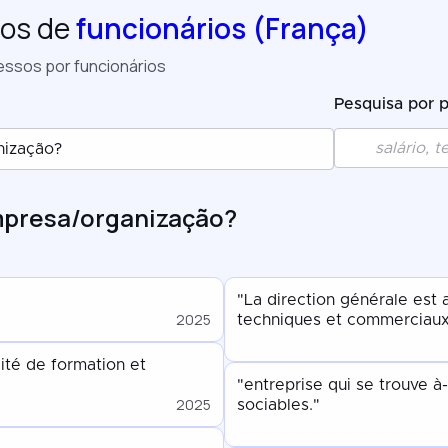
os de
funcionários (França)
essos por funcionários
Pesquisa por 
nização?
mpresa/organização?
"La direction générale est 
2025
techniques et commerciaux L
té de formation et
"entreprise qui se trouve 
2025
sociables."