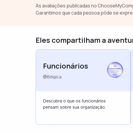
As avaliações publicadas no ChooseMyComp
Garantimos que cada pessoa pôde se expre
Eles compartilham a avent
Funcionários
EMPLOYEES
BELGIUM
SEP 2024
Bélgica
Descubra o que os funcionários
pensam sobre sua organização.