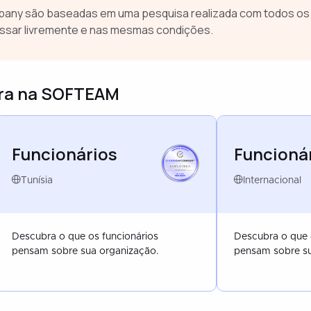
any são baseadas em uma pesquisa realizada com todos os 
ssar livremente e nas mesmas condições.
ura na SOFTEAM
Funcionários
Funcioná
EMPLOYEES
TUNISIA
SEP 2023
Tunísia
Internacional
Descubra o que os funcionários
Descubra o que 
pensam sobre sua organização.
pensam sobre su