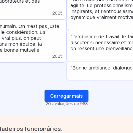
laborateurs et des
agilité. Le professionnalism
inspirants, et l’enthousias
2025
dynamique vraiment motiva
 humain. On n’est pas juste
aie considération. La
"l'ambiance de travail, le f
vrai plus, on peut
discuter si necessaire.et m
ans mon équipe, la
on ressent une bienveillanc
une bonne mutuelle"
2025
"Bonne ambiance, dialogue 
Carregar mais
20 avaliações de 988
dadeiros funcionários.