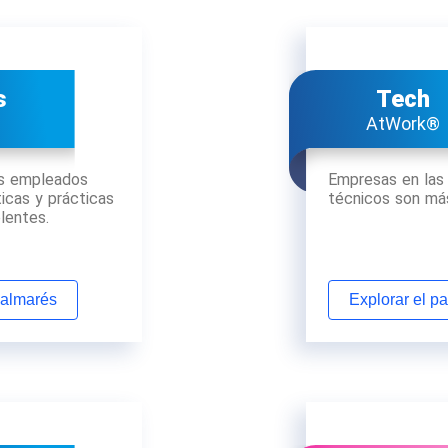
s
Tech
®
AtWork®
s empleados
Empresas en las
ticas y prácticas
técnicos son más
lentes.
palmarés
Explorar el p