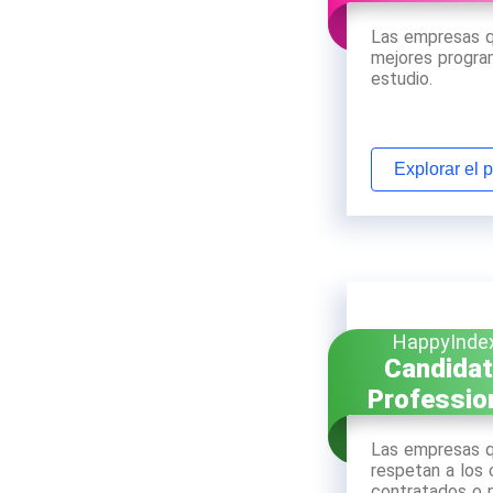
Las empresas q
mejores progra
estudio.
Explorar el 
HappyInde
Candida
Professio
Las empresas 
respetan a los 
contratados o 