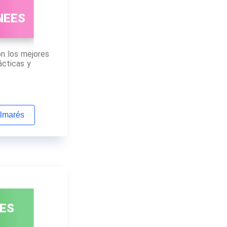
NEES
n los mejores
ácticas y
almarés
ES