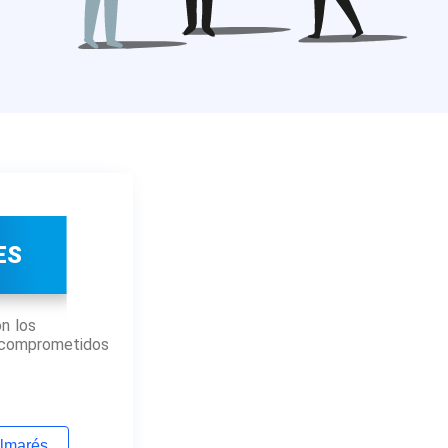
ES
n los
comprometidos
almarés