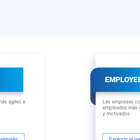
EMPLOYE
®
ás ágiles e
Las empresas co
empleados más 
y motivados.
palmarés
Explorar el p