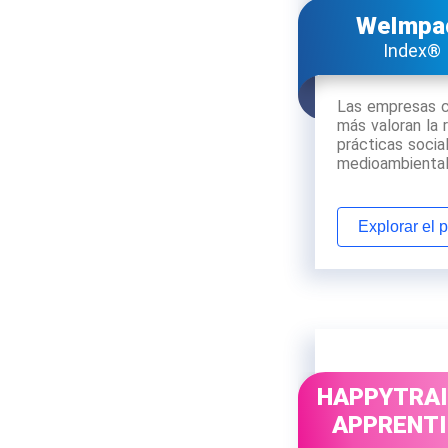
WeImpa
Index®
Las empresas 
más valoran la 
prácticas socia
medioambiental
Explorar el 
HAPPYTRA
APPRENT