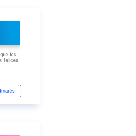
 que los
 felices.
almarés