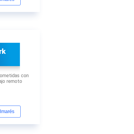
rk
ometidas con
bajo remoto
almarés