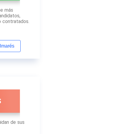
ue más
andidatos,
o contratados.
almarés
S
idan de sus