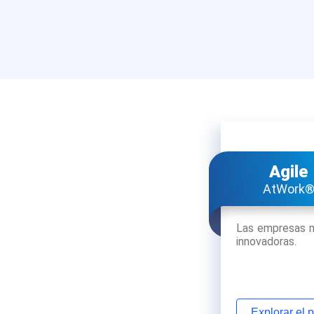
Agile
AtWork
Las empresas m
innovadoras.
Explorar el 