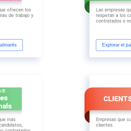
ue ofrecen los
Las empresas q
mas de trabajo y
respetan a los c
contratados o n
palmarés
Explorar el p
x®
tes
CLIENT
nals
que más
Empresas que cu
candidatos,
clientes.
no contratados.