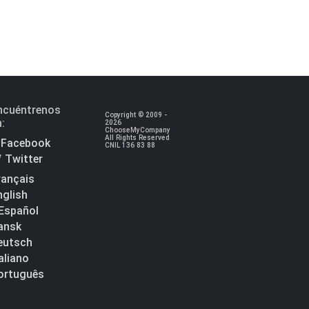
ncuéntrenos
Copyright © 2009 -
n:
2026
ChooseMyCompany
All Rights Reserved
Facebook
CNIL 136 83 88
Twitter
rançais
nglish
Español
ansk
eutsch
taliano
ortuguês