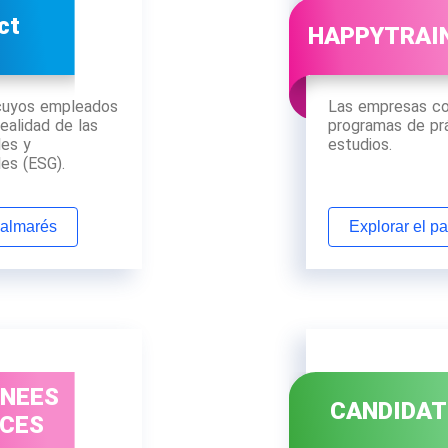
ct
HAPPYTRAI
cuyos empleados
Las empresas co
realidad de las
programas de pr
les y
estudios.
es (ESG).
palmarés
Explorar el p
INEES
CANDIDAT
ICES