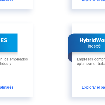
EES
HybridWo
Index®
on los empleados
Empresas compr
idos y
optimizar el tra
palmarés
Explorar el p