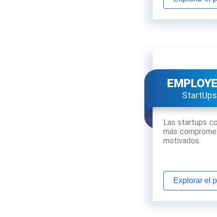
EMPLOY
StartUps
Las startups c
más compromet
motivados.
Explorar el 