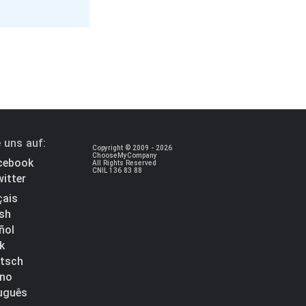
 uns auf:
Copyright © 2009 - 2026
ChooseMyCompany
cebook
All Rights Reserved
CNIL 136 83 88
itter
çais
ish
ñol
k
tsch
ano
uguês