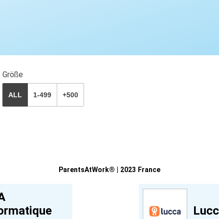
Größe
ALL
1-499
+500
ParentsAtWork® | 2023 France
A
ormatique
Luc