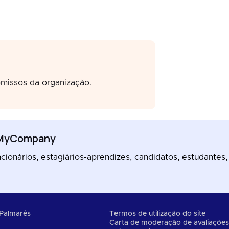
missos da organização.
eMyCompany
ionários, estagiários-aprendizes, candidatos, estudantes,
Palmarés
Termos de utilização do site
Carta de moderação de avaliaçõe