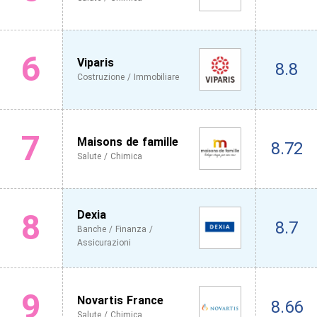
6
Viparis
8.8
Costruzione / Immobiliare
7
Maisons de famille
8.72
Salute / Chimica
8
Dexia
8.7
Banche / Finanza /
Assicurazioni
9
Novartis France
8.66
Salute / Chimica