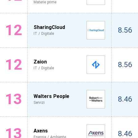
Materie prime
12
SharingCloud
8.56
IT / Digitale
12
Zaion
8.56
IT / Digitale
13
Walters People
8.46
Servizi
13
Axens
8.46
Energia / Ambiente