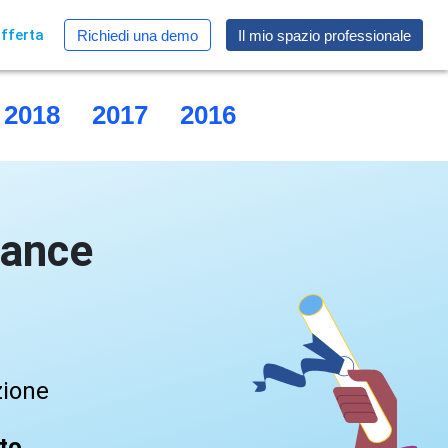
fferta
Richiedi una demo
Il mio spazio professionale
2018
2017
2016
2015
rance
zione
ato