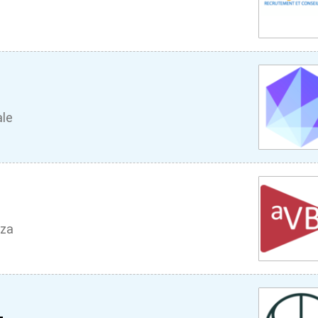
ale
za