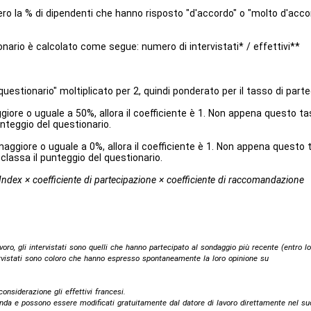
o la % di dipendenti che hanno risposto "d'accordo" o "molto d'accor
ionario è calcolato come segue: numero di intervistati* / effettivi**
questionario" moltiplicato per 2, quindi ponderato per il tasso di par
giore o uguale a 50%, allora il coefficiente è 1. Non appena questo ta
nteggio del questionario.
ggiore o uguale a 0%, allora il coefficiente è 1. Non appena questo t
lassa il punteggio del questionario.
ndex × coefficiente di partecipazione × coefficiente di raccomandazione
voro, gli intervistati sono quelli che hanno partecipato al sondaggio più recente (entro l
rvistati sono coloro che hanno espresso spontaneamente la loro opinione su
onsiderazione gli effettivi francesi.
ienda e possono essere modificati gratuitamente dal datore di lavoro direttamente nel su