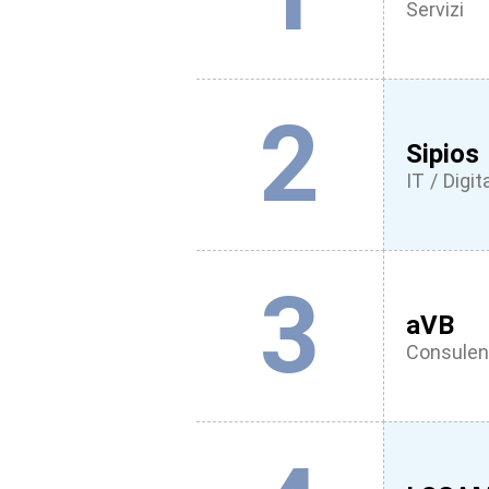
Servizi
2
Sipios
IT / Digit
3
aVB
Consulen