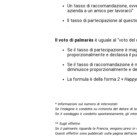
.
Un tasso di raccomandazione, ovver
azienda a un amico per lavorarci"
.
Il tasso di partecipazione al quest
.
Il voto di palmarès
è uguale al "voto del 
Se il tasso di partecipazione è mag
proporzionalmente e declassa il pu
Se il tasso di raccomandazione è ma
diminuisce proporzionalmente e dec
La formula è della forma
2 × HappyI
* Informazioni sul numero di intervistati
Se l'indagine è condotta su richiesta del datore di la
Se il sondaggio è condotto spontaneamente, gli inte
** Sugli effettivi
Se il palmarès riguarda la Francia, vengono presi in c
Questi effettivi sono pubblicati sulla pagina dell'az