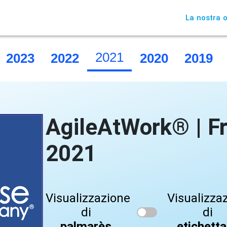
La nostra o
2021
2023
2022
2020
2019
AgileAtWork® | F
2021
Visualizzazione
Visualizza
di
di
palmarès
etichett