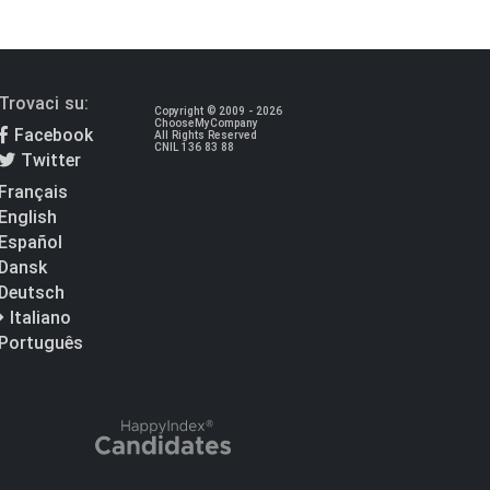
Trovaci su:
Copyright © 2009 - 2026
ChooseMyCompany
Facebook
All Rights Reserved
CNIL 136 83 88
Twitter
Français
English
Español
Dansk
Deutsch
Italiano
Português