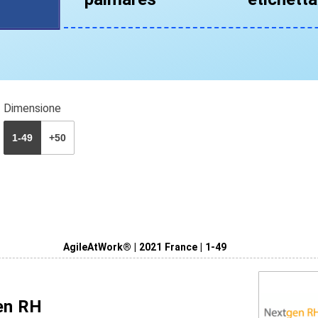
Dimensione
1-49
+50
AgileAtWork® | 2021 France | 1-49
en RH