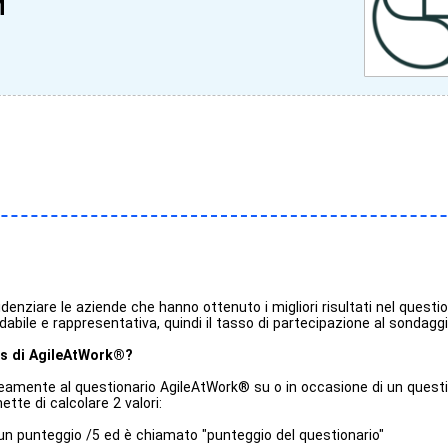
M
videnziare le aziende che hanno ottenuto i migliori risultati nel quest
bile e rappresentativa, quindi il tasso di partecipazione al sondagg
ès di AgileAtWork®?
mente al questionario AgileAtWork® su o in occasione di un question
te di calcolare 2 valori:
un punteggio /5 ed è chiamato "punteggio del questionario"