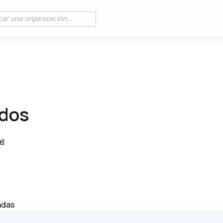
dos
il
adas