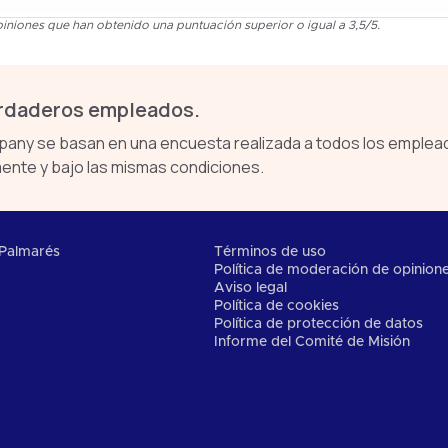
iniones que han obtenido una puntuación superior o igual a 3,5/5.
erdaderos empleados.
ny se basan en una encuesta realizada a todos los emplead
ente y bajo las mismas condiciones.
Palmarés
Términos de uso
Política de moderación de opinion
Aviso legal
Política de cookies
Política de protección de datos
Informe del Comité de Misión