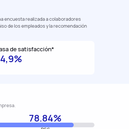
una encuesta realizada a colaboradores
omiso de los empleados y la recomendación
asa de satisfacción*
74,9%
empresa.
78.84%