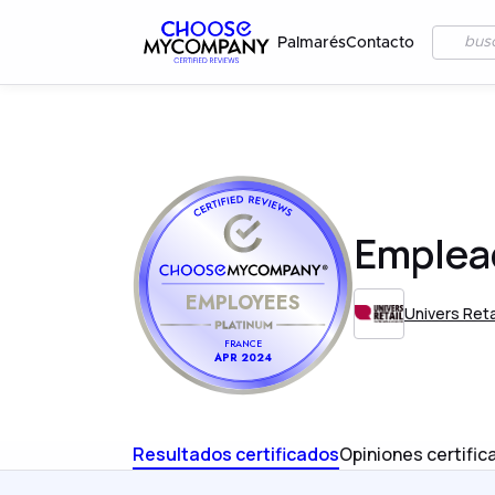
Palmarés
Contacto
Emplea
EMPLOYEES
Univers Reta
FRANCE
APR 2024
Resultados certificados
Opiniones certific