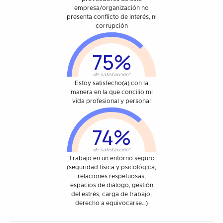
empresa/organización no
presenta conflicto de interés, ni
corrupción
75%
de satisfacción*
Estoy satisfecho(a) con la
manera en la que concilio mi
vida profesional y personal
74%
de satisfacción*
Trabajo en un entorno seguro
(seguridad física y psicológica,
relaciones respetuosas,
espacios de diálogo, gestión
del estrés, carga de trabajo,
derecho a equivocarse…)