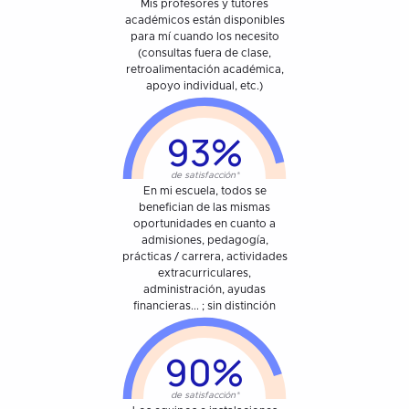
Mis profesores y tutores
académicos están disponibles
para mí cuando los necesito
(consultas fuera de clase,
retroalimentación académica,
apoyo individual, etc.)
93%
de satisfacción*
En mi escuela, todos se
benefician de las mismas
oportunidades en cuanto a
admisiones, pedagogía,
prácticas / carrera, actividades
extracurriculares,
administración, ayudas
financieras... ; sin distinción
90%
de satisfacción*