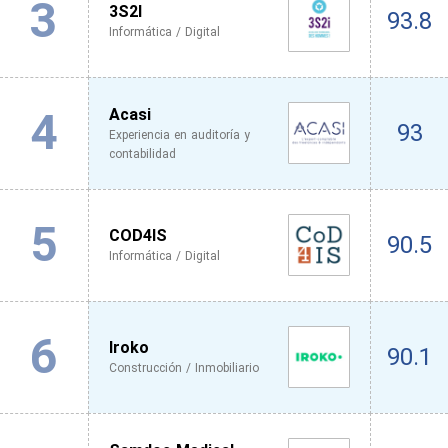
3
3S2I
93.8
Informática / Digital
4
Acasi
93
Experiencia en auditoría y
contabilidad
5
COD4IS
90.5
Informática / Digital
6
Iroko
90.1
Construcción / Inmobiliario