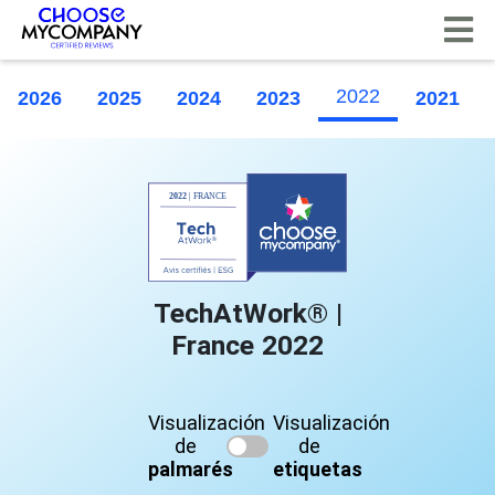
Panel de gestión de cookies
2022
2026
2025
2024
2023
2021
TechAtWork® |
France 2022
Visualización
Visualización
de
de
palmarés
etiquetas