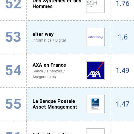
52
Des Systemes et des
1.76
Hommes
53
alter way
1.6
Informática / Digital
54
AXA en France
1.49
Banca / Finanzas /
Aseguradoras
55
La Banque Postale
1.47
Asset Management