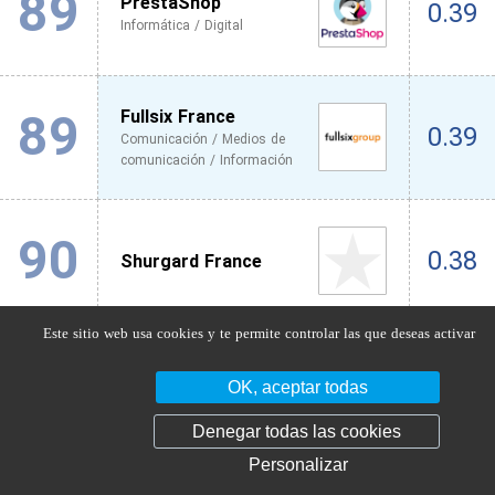
89
PrestaShop
0.39
Informática / Digital
89
Fullsix France
0.39
Comunicación / Medios de
comunicación / Información
90
0.38
Shurgard France
Este sitio web usa cookies y te permite controlar las que deseas activar
90
Serma Technologies
0.38
OK, aceptar todas
Informática / Digital
Denegar todas las cookies
Personalizar