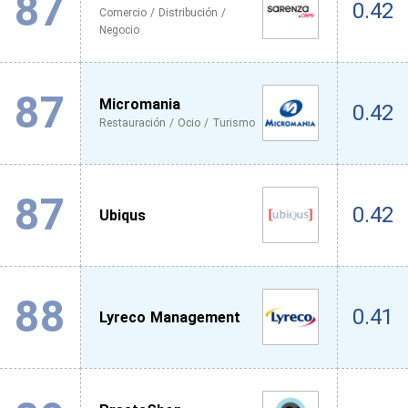
87
0.42
Comercio / Distribución /
Negocio
87
Micromania
0.42
Restauración / Ocio / Turismo
87
0.42
Ubiqus
88
0.41
Lyreco Management