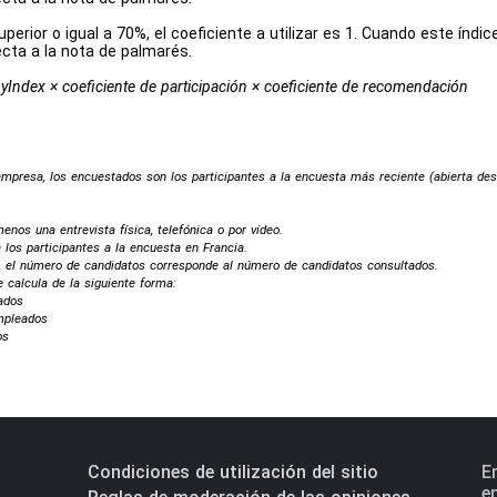
perior o igual a 70%, el coeficiente a utilizar es 1. Cuando este índi
cta a la nota de palmarés.
yIndex × coeficiente de participación × coeficiente de recomendación
 empresa, los encuestados son los participantes a la encuesta más reciente (abierta des
enos una entrevista física, telefónica o por vídeo.
 los participantes a la encuesta en Francia.
, el número de candidatos corresponde al número de candidatos consultados.
 calcula de la siguiente forma:
ados
mpleados
os
Condiciones de utilización del sitio
E
e