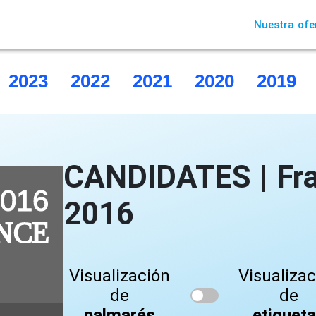
Nuestra ofe
2023
2022
2021
2020
2019
CANDIDATES | Fr
2016
Visualización
Visualiza
de
de
palmarés
etiquet