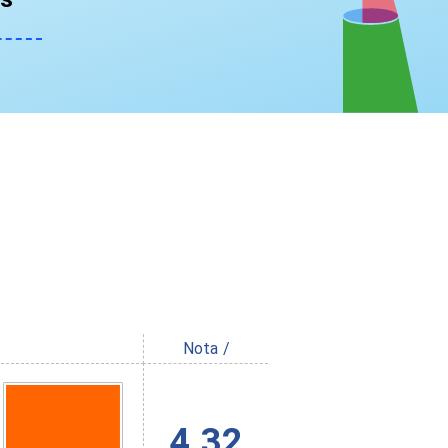
Nota /
4.32