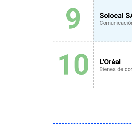
9
Solocal S
Comunicación
10
L'Oréal
Bienes de c