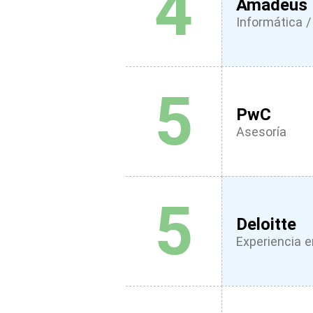
4
Amadeus
Informática / 
5
PwC
Asesoría
5
Deloitte
Experiencia e