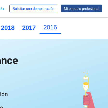
rta
Solicitar una demostración
Mi espacio profesional
2016
2018
2017
2015
ance
ción
as