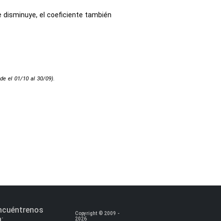
ce disminuye, el coeficiente también
de el 01/10 al 30/09).
ncuéntrenos
Copyright © 2009 -
n:
2026