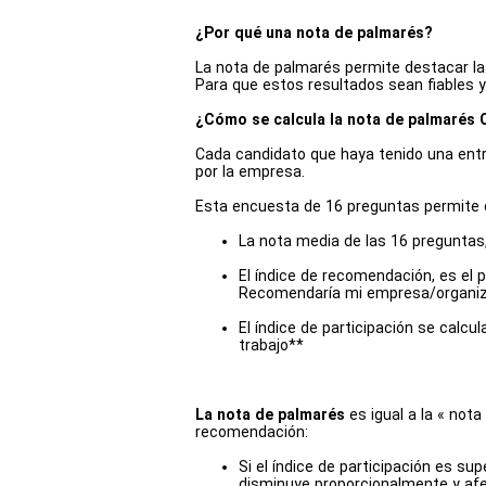
¿Por qué una nota de palmarés?
La nota de palmarés permite destacar l
Para que estos resultados sean fiables y
¿Cómo se calcula la nota de palmaré
Cada candidato que haya tenido una entr
por la empresa.
Esta encuesta de 16 preguntas permite c
La nota media de las 16 preguntas,
El índice de recomendación, es el 
Recomendaría mi empresa/organiza
El índice de participación se cal
trabajo**
La nota de palmarés
es igual a la « nota
recomendación:
Si el índice de participación es sup
disminuye proporcionalmente y afe