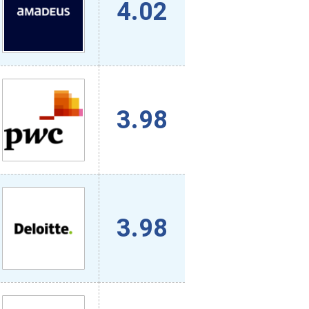
4.02
3.98
3.98