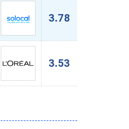
3.78
3.53