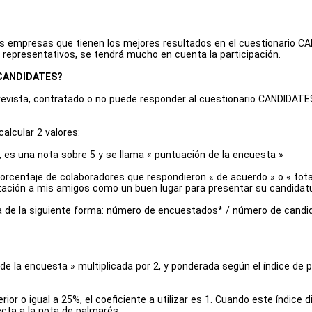
as empresas que tienen los mejores resultados en el cuestionario 
 representativos, se tendrá mucho en cuenta la participación.
s CANDIDATES?
evista, contratado o no puede responder al cuestionario CANDIDATE
alcular 2 valores:
 es una nota sobre 5 y se llama « puntuación de la encuesta »
porcentaje de colaboradores que respondieron « de acuerdo » o « tot
ción a mis amigos como un buen lugar para presentar su candidatu
cula de la siguiente forma: número de encuestados* / número de cand
 de la encuesta » multiplicada por 2, y ponderada según el índice de pa
erior o igual a 25%, el coeficiente a utilizar es 1. Cuando este índice
cta a la nota de palmarés.