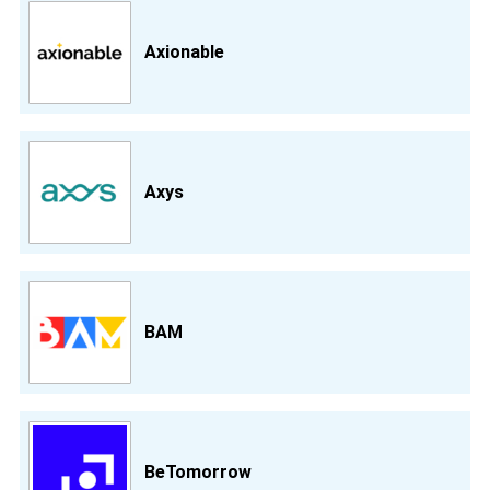
Axionable
Axys
BAM
BeTomorrow