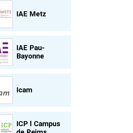
IAE Metz
IAE Pau-
Bayonne
Icam
ICP l Campus
de Reims