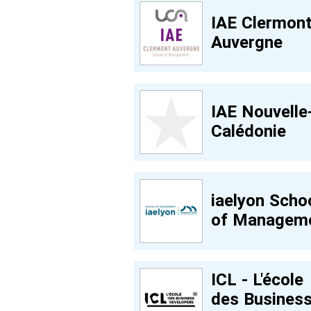
IAE Clermon
Auvergne
IAE Nouvelle
Calédonie
iaelyon Scho
of Managem
ICL - L'école
des Busines