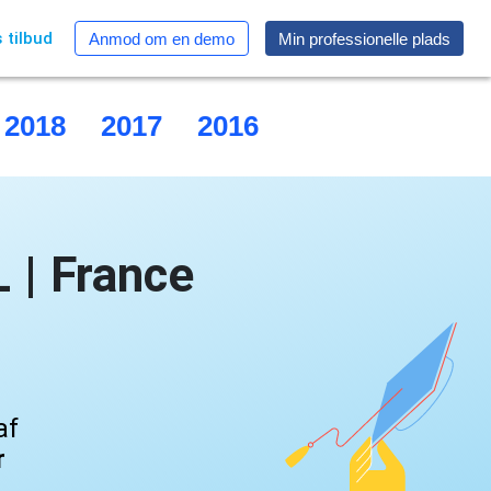
 tilbud
Anmod om en demo
Min professionelle plads
2018
2017
2016
2015
| France
af
r