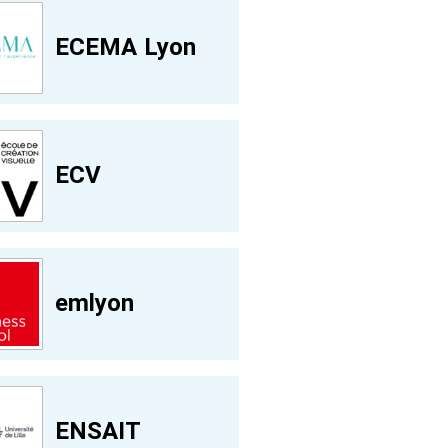
ECEMA Lyon
ECV
emlyon
ENSAIT