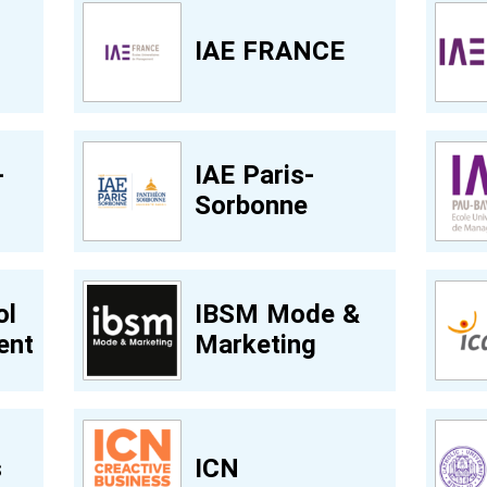
t
IAE FRANCE
-
IAE Paris-
Sorbonne
ol
IBSM Mode &
ent
Marketing
s
ICN