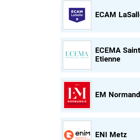
ECAM LaSall
ECEMA Saint
Etienne
EM Normand
ENI Metz