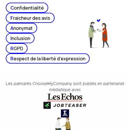
C
onfidentialité
F
raicheur des avis
A
nonymat
I
nclusion
R
GPD
R
espect de la liberté d’expression
Les palmarès ChooseMyCompany sont publiés en partenariat
médiatique avec