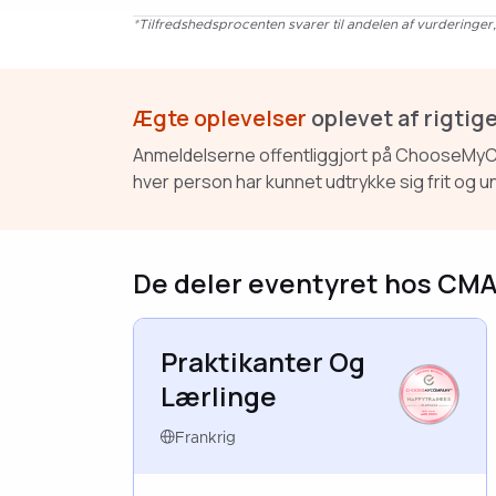
*Tilfredshedsprocenten svarer til andelen af vurderinger, 
Ægte oplevelser
oplevet af rigtig
Anmeldelserne offentliggjort på ChooseMyCom
hver person har kunnet udtrykke sig frit og 
De deler eventyret hos CM
Praktikanter Og
Lærlinge
HAPPYTRAINEES
FRANCE
AUG 2025
Frankrig