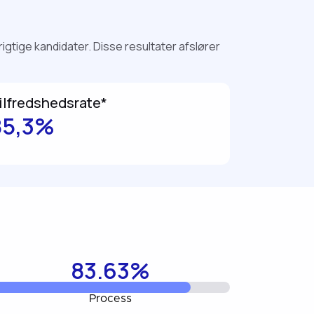
gtige kandidater. Disse resultater afslører
ilfredshedsrate*
85,3%
83.63%
Process