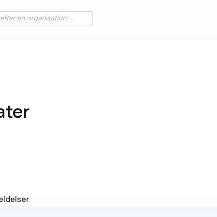
ater
eldelser