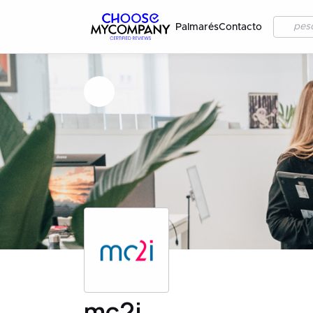
Palmarés
Contacto
mc2i