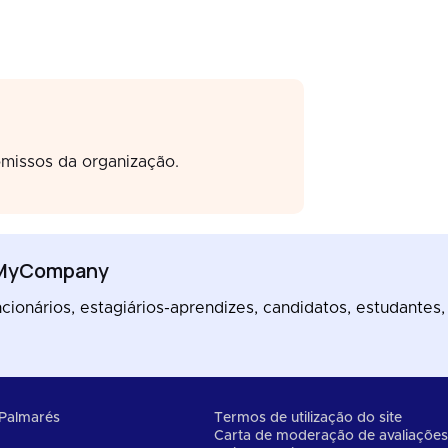
missos da organização.
eMyCompany
ionários, estagiários-aprendizes, candidatos, estudantes,
Palmarés
Termos de utilização do site
Carta de moderação de avaliaçõe