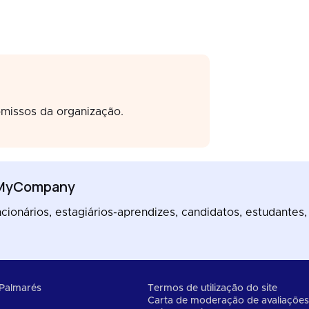
missos da organização.
eMyCompany
ionários, estagiários-aprendizes, candidatos, estudantes,
Palmarés
Termos de utilização do site
Carta de moderação de avaliaçõe