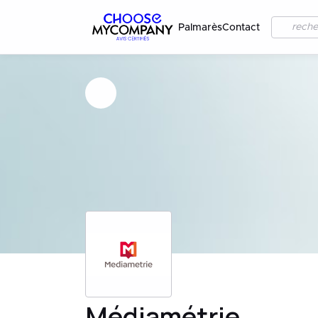
Palmarès
Contact
Médiamétrie