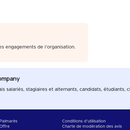
les engagements de l’organisation.
ompany
salariés, stagiaires et alternants, candidats, étudiants, cl
Palmarès
Conditions d’utilisation
Offre
Charte de modération des avis