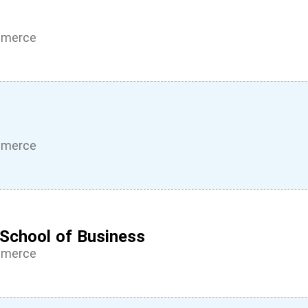
mmerce
mmerce
School of Business
mmerce