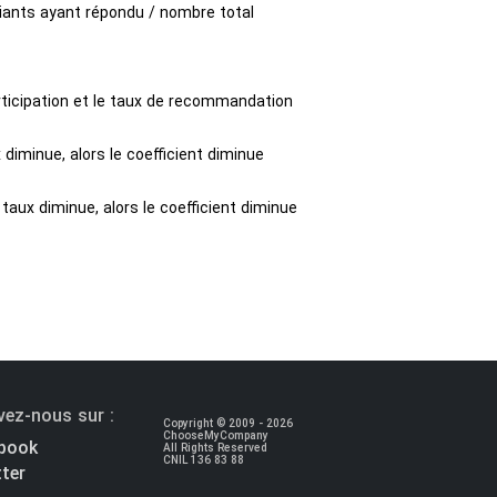
diants ayant répondu / nombre total
articipation et le taux de recommandation
x diminue, alors le coefficient diminue
taux diminue, alors le coefficient diminue
vez-nous sur :
Copyright © 2009 - 2026
ChooseMyCompany
book
All Rights Reserved
CNIL 136 83 88
ter