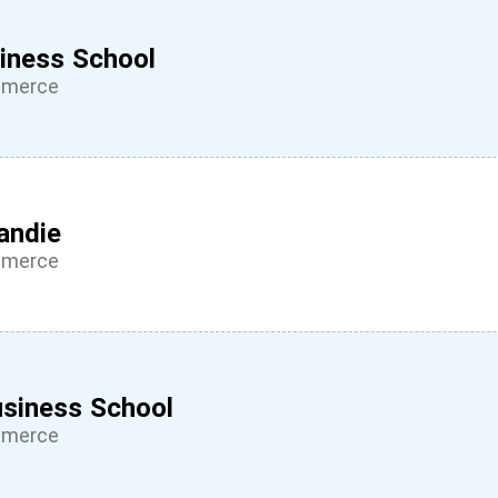
iness School
mmerce
andie
mmerce
usiness School
mmerce