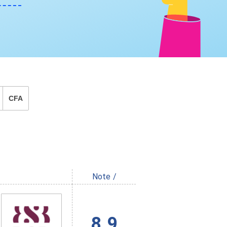
CFA
Note /
8.9