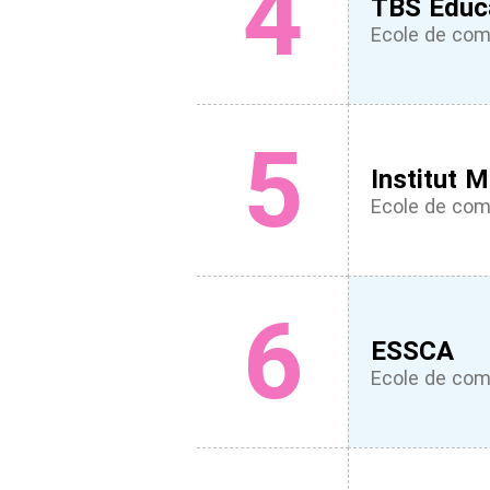
4
TBS Educ
Ecole de co
5
Institut 
Ecole de co
6
ESSCA
Ecole de co