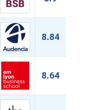
8.84
8.64