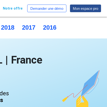
Notre offre
Demander une démo
Mon espace pro
2018
2017
2016
2015
| France
 des
és