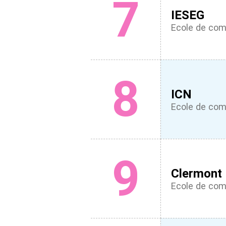
7
IESEG
Ecole de co
8
ICN
Ecole de co
9
Clermont 
Ecole de co