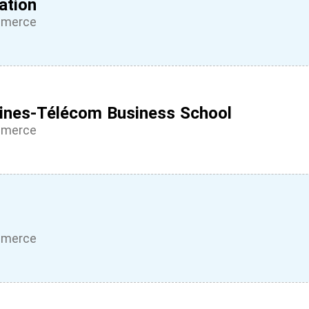
ation
mmerce
Mines-Télécom Business School
mmerce
mmerce