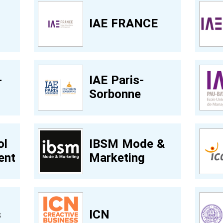
t
IAE FRANCE
-
IAE Paris-
Sorbonne
ol
IBSM Mode &
ent
Marketing
s
ICN