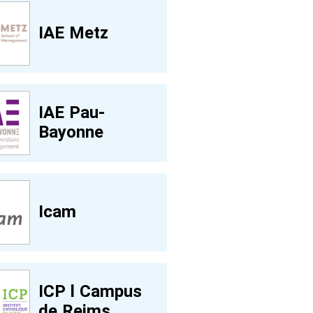
IAE Metz
IAE Pau-
Bayonne
Icam
ICP l Campus
de Reims