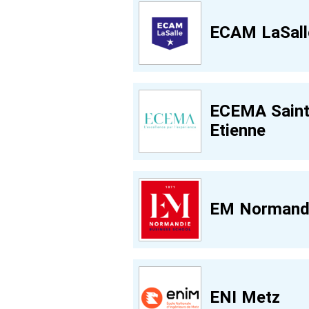
ECAM LaSall
ECEMA Saint
Etienne
EM Normand
ENI Metz