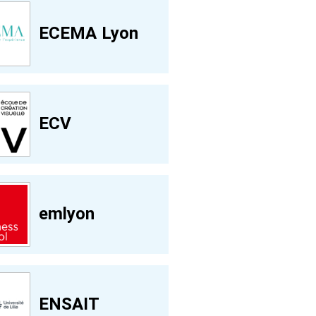
ECEMA Lyon
ECV
emlyon
ENSAIT