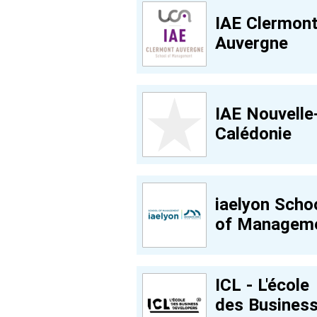
IAE Clermon
Auvergne
IAE Nouvelle
Calédonie
iaelyon Scho
of Managem
ICL - L'école
des Busines