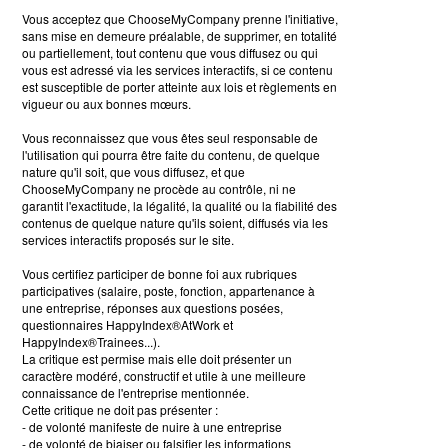
Vous acceptez que ChooseMyCompany prenne l'initiative,
sans mise en demeure préalable, de supprimer, en totalité
ou partiellement, tout contenu que vous diffusez ou qui
vous est adressé via les services interactifs, si ce contenu
est susceptible de porter atteinte aux lois et règlements en
vigueur ou aux bonnes mœurs.
Vous reconnaissez que vous êtes seul responsable de
l'utilisation qui pourra être faite du contenu, de quelque
nature qu'il soit, que vous diffusez, et que
ChooseMyCompany ne procède au contrôle, ni ne
garantit l'exactitude, la légalité, la qualité ou la fiabilité des
contenus de quelque nature qu'ils soient, diffusés via les
services interactifs proposés sur le site.
Vous certifiez participer de bonne foi aux rubriques
participatives (salaire, poste, fonction, appartenance à
une entreprise, réponses aux questions posées,
questionnaires HappyIndex®AtWork et
HappyIndex®Trainees...).
La critique est permise mais elle doit présenter un
caractère modéré, constructif et utile à une meilleure
connaissance de l'entreprise mentionnée.
Cette critique ne doit pas présenter :
- de volonté manifeste de nuire à une entreprise
- de volonté de biaiser ou falsifier les informations