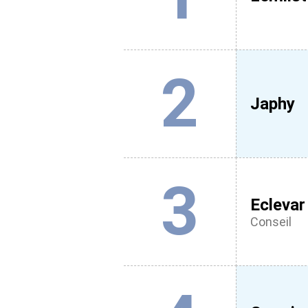
2
Japhy
3
Eclevar
Conseil