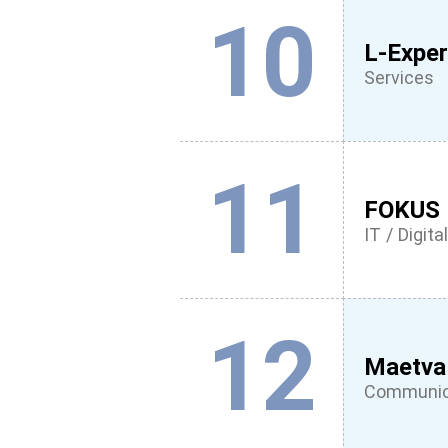
10
L-Expe
Services
11
FOKUS
IT / Digital
12
Maetva
Communica