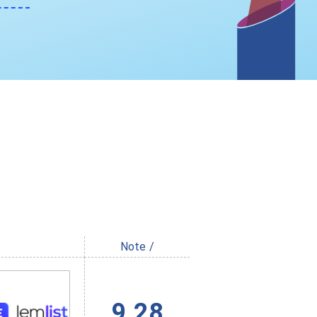
Note /
9.28