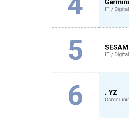
4
Germin
IT / Digital
5
SESA
IT / Digital
6
. YZ
Communica