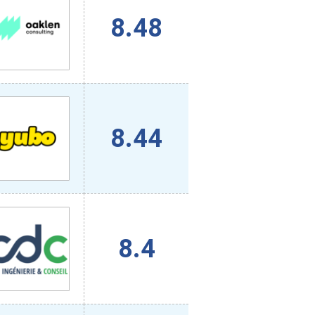
8.48
8.44
8.4