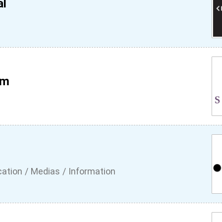
al
Mm
tion / Medias / Information