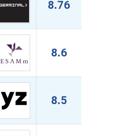
8.76
8.6
8.5