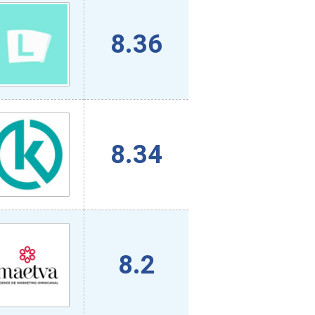
8.36
8.34
8.2