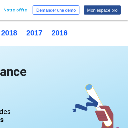
Notre offre
Demander une démo
Mon espace pro
2018
2017
2016
2015
rance
 des
és