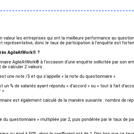
 valeur les entreprises qui ont la meilleure performance au questio
et représentative, donc le taux de participation à l’enquête est fort
arès AgileAtWork® ?
naire AgileAtWork® à l'occasion d'une enquête sollicitée par son em
de calculer 2 valeurs :
st une note /5 et qui s’appelle « la note du questionnaire »
t un % de salariés ayant répondu « d’accord » ou « tout à fait d’ac
r »
onnaire est également calculé de la manière suivante : nombre de rép
e du questionnaire » multipliée par 2, puis pondérée par le taux de 
rieur ou égal à 50%, alors le coefficient est de 1. Dès lors que ce tau