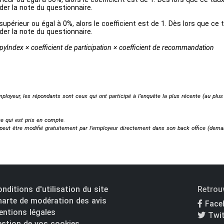
der la note du questionnaire.
périeur ou égal à 0%, alors le coefficient est de 1. Dès lors que ce t
der la note du questionnaire.
pyIndex × coefficient de participation × coefficient de recommandation
ployeur, les répondants sont ceux qui ont participé à l’enquête la plus récente (au plus
nce qui est pris en compte.
t peut être modifié gratuitement par l’employeur directement dans son back office (
deman
nditions d'utilisation du site
Retrou
arte de modération des avis
Face
ntions légales
Twit
stion de vos cookies