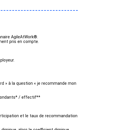
nnaire AgileAtWork®.
ement pris en compte.
ployeur.
cord » à la question « je recommande mon
ondants* / effectif**
participation et le taux de recommandation
x diminue, alors le coefficient diminue