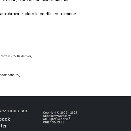
aux diminue, alors le coefficient diminue
 tard le 01/10 dernier)
dez-nous ici
)
vez-nous sur :
Copyright © 2009 - 2026
ChooseMyCompany
book
All Rights Reserved
CNIL 136 83 88
ter