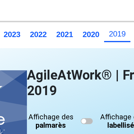
2019
2023
2022
2021
2020
AgileAtWork® | F
2019
Affichage des
Affichage
palmarès
labellis