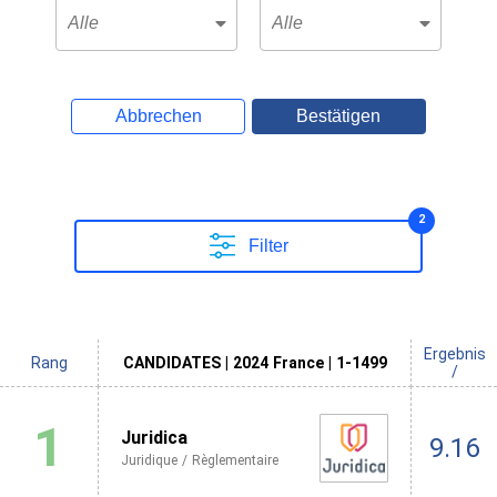
Abbrechen
Bestätigen
2
Filter
Ergebnis
Rang
CANDIDATES | 2024 France | 1-1499
/
1
Juridica
9.16
Juridique / Règlementaire