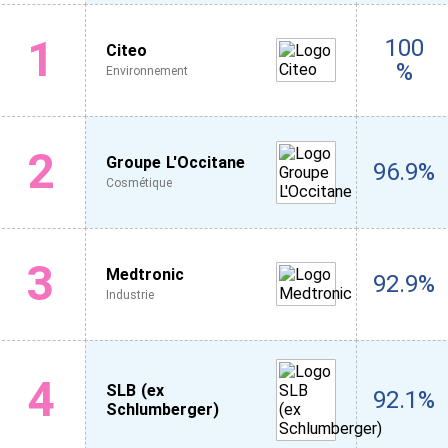
1
100
Citeo
%
Environnement
2
Groupe L'Occitane
96.9%
Cosmétique
3
Medtronic
92.9%
Industrie
4
SLB (ex
92.1%
Schlumberger)