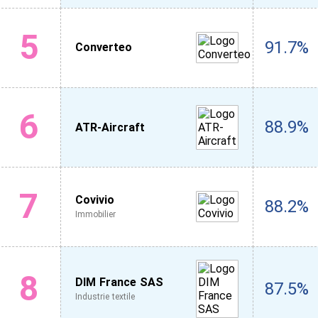
5
91.7%
Converteo
6
88.9%
ATR-Aircraft
7
Covivio
88.2%
Immobilier
8
DIM France SAS
87.5%
Industrie textile