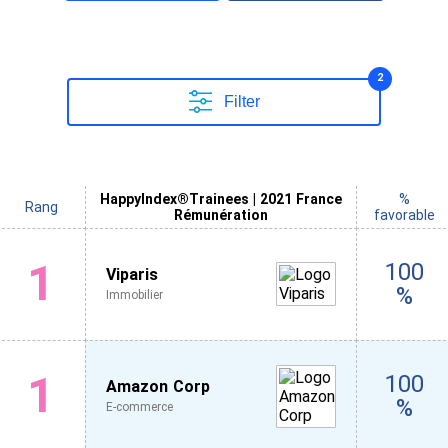
2
Filter
HappyIndex®Trainees | 2021 France
%
Rang
Rémunération
favorable
1
100
Viparis
%
Immobilier
1
100
Amazon Corp
%
E-commerce