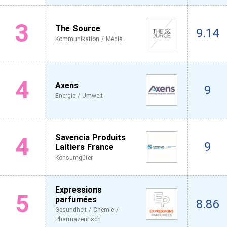
3
The Source
9.14
Kommunikation / Media
4
Axens
9
Energie / Umwelt
4
Savencia Produits
9
Laitiers France
Konsumgüter
Expressions
5
parfumées
8.86
Gesundheit / Chemie /
Pharmazeutisch