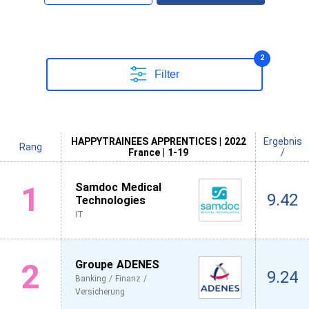
2
Filter
HAPPYTRAINEES APPRENTICES | 2022
Ergebnis
Rang
France | 1-19
/
1
Samdoc Medical
9.42
Technologies
IT
2
Groupe ADENES
9.24
Banking / Finanz /
Versicherung