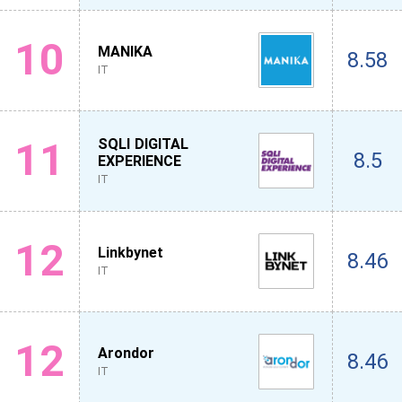
10
MANIKA
8.58
IT
11
SQLI DIGITAL
8.5
EXPERIENCE
IT
12
Linkbynet
8.46
IT
12
Arondor
8.46
IT