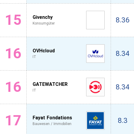
15
Givenchy
8.36
Konsumgüter
16
OVHcloud
8.34
IT
16
GATEWATCHER
8.34
IT
17
Fayat Fondations
8.3
Bauwesen / Immobilien