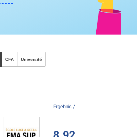
CFA
Université
Ergebnis /
8.92