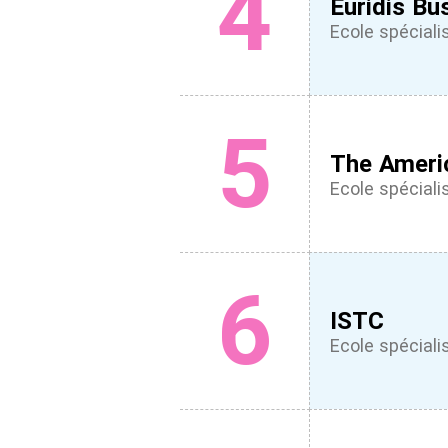
4
Euridis Bu
Ecole spéciali
5
The Ameri
Ecole spéciali
6
ISTC
Ecole spéciali