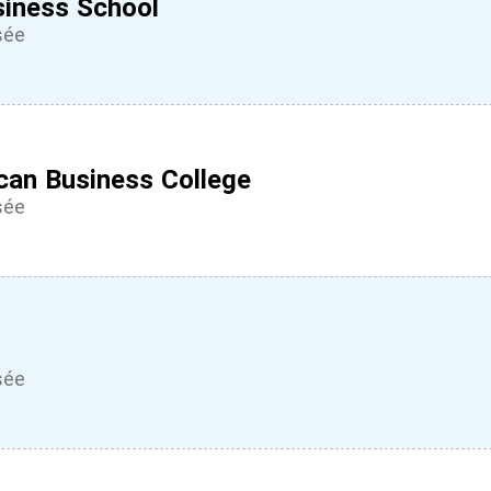
siness School
sée
can Business College
sée
sée