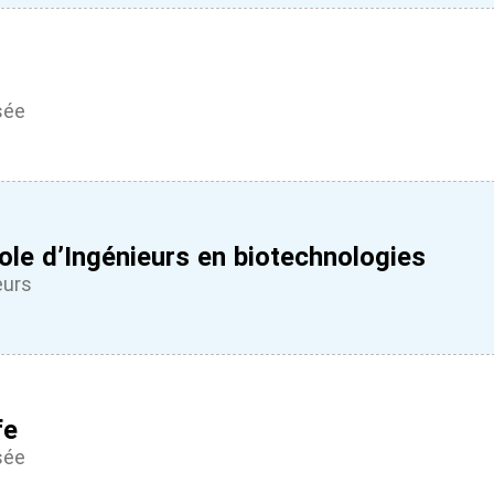
sée
le d’Ingénieurs en biotechnologies
eurs
fe
sée