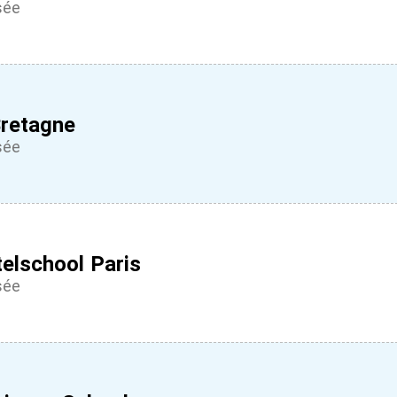
sée
retagne
sée
elschool Paris
sée