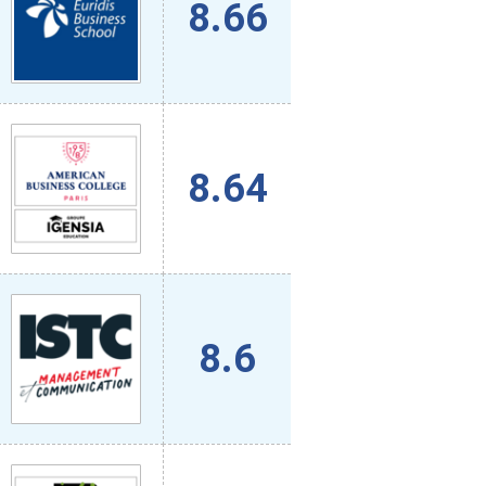
8.66
8.64
8.6