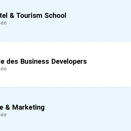
tel & Tourism School
sée
ole des Business Developers
sée
 & Marketing
sée