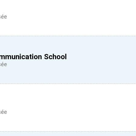
sée
ommunication School
sée
sée