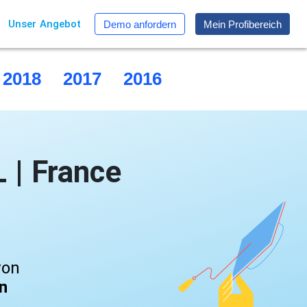
Unser Angebot
Demo anfordern
Mein Profibereich
2018
2017
2016
2015
| France
von
en