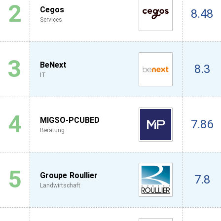
2
Cegos
8.48
Services
3
BeNext
8.3
IT
4
MIGSO-PCUBED
7.86
Beratung
5
Groupe Roullier
7.8
Landwirtschaft