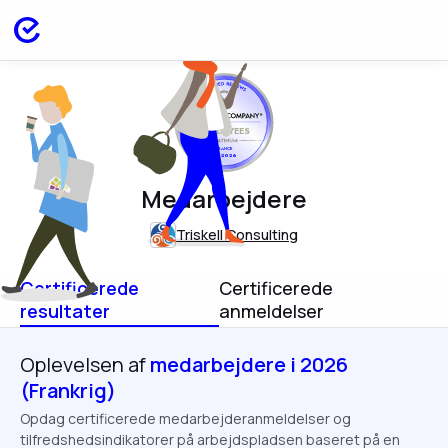
EMPLOYEES
FRANCE
APR 2026
Medarbejdere
Triskell Consulting
Certificerede
Certificerede
resultater
anmeldelser
Oplevelsen af
medarbejdere i 2026
(Frankrig)
Opdag certificerede medarbejderanmeldelser og
tilfredshedsindikatorer på arbejdspladsen baseret på en