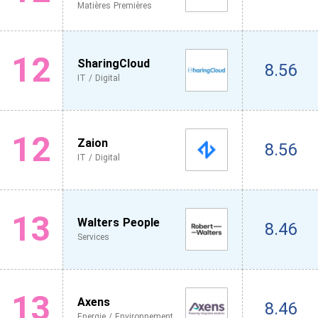
Matières Premières
12
SharingCloud
8.56
IT / Digital
12
Zaion
8.56
IT / Digital
13
Walters People
8.46
Services
13
Axens
8.46
Energie / Environnement