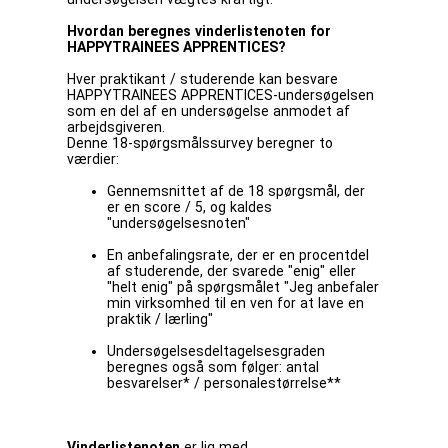
Hvordan beregnes vinderlistenoten for
HAPPYTRAINEES APPRENTICES?
Hver praktikant / studerende kan besvare
HAPPYTRAINEES APPRENTICES-undersøgelsen
som en del af en undersøgelse anmodet af
arbejdsgiveren.
Denne 18-spørgsmålssurvey beregner to
værdier:
Gennemsnittet af de 18 spørgsmål, der
er en score / 5, og kaldes
"undersøgelsesnoten"
En anbefalingsrate, der er en procentdel
af studerende, der svarede "enig" eller
"helt enig" på spørgsmålet "Jeg anbefaler
min virksomhed til en ven for at lave en
praktik / lærling"
Undersøgelsesdeltagelsesgraden
beregnes også som følger: antal
besvarelser* / personalestørrelse**
Vinderlistenoten
er lig med