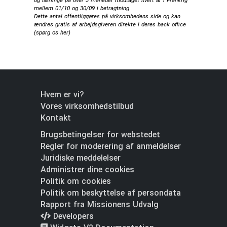
og lærlinge på over 3 måneder modtaget hvert år i Frankrig
mellem 01/10 og 30/09 i betragtning
Dette antal offentliggøres på virksomhedens side og kan
ændres gratis af arbejdsgiveren direkte i deres back office
(
spørg os her
)
Hvem er vi?
Vores virksomhedstilbud
Kontakt
Brugsbetingelser for webstedet
Regler for moderering af anmeldelser
Juridiske meddelelser
Administrer dine cookies
Politik om cookies
Politik om beskyttelse af persondata
Rapport fra Missionens Udvalg
Developers