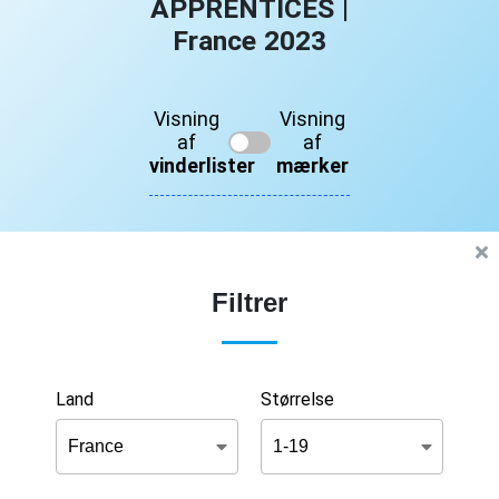
APPRENTICES |
France 2023
Visning
Visning
af
af
vinderlister
mærker
Filtrer
Land
Størrelse