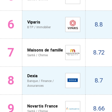
6
Viparis
8.8
BTP / Immobilier
7
Maisons de famille
8.72
Santé / Chimie
8
Dexia
8.7
Banque / Finance /
Assurances
9
Novartis France
8.66
Santé / Chimie