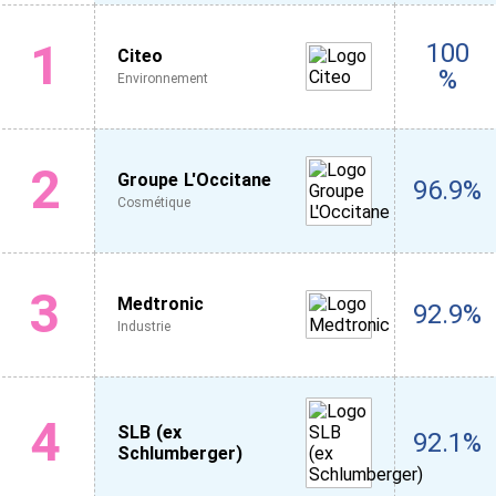
1
100
Citeo
%
Environnement
2
Groupe L'Occitane
96.9%
Cosmétique
3
Medtronic
92.9%
Industrie
4
SLB (ex
92.1%
Schlumberger)