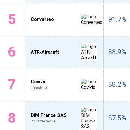
5
91.7%
Converteo
6
88.9%
ATR-Aircraft
7
Covivio
88.2%
Immobilier
8
DIM France SAS
87.5%
Industrie textile