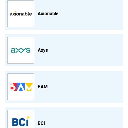
Axionable
Axys
BAM
BCI