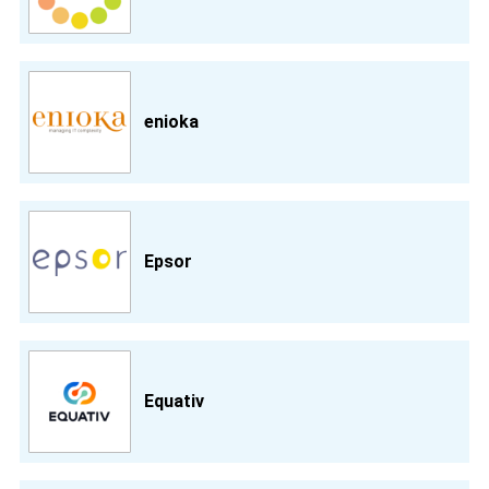
enioka
Epsor
Equativ