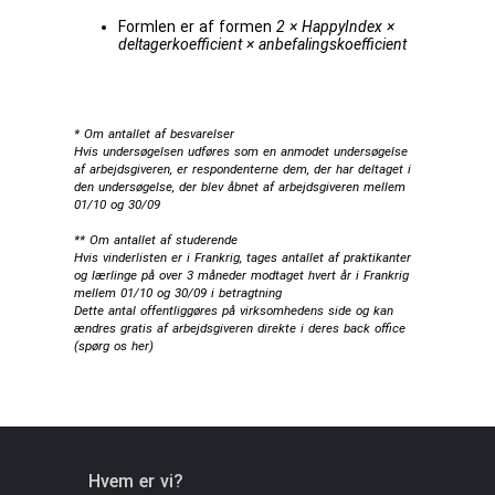
Formlen er af formen
2 × HappyIndex ×
deltagerkoefficient × anbefalingskoefficient
* Om antallet af besvarelser
Hvis undersøgelsen udføres som en anmodet undersøgelse
af arbejdsgiveren, er respondenterne dem, der har deltaget i
den undersøgelse, der blev åbnet af arbejdsgiveren mellem
01/10 og 30/09
** Om antallet af studerende
Hvis vinderlisten er i Frankrig, tages antallet af praktikanter
og lærlinge på over 3 måneder modtaget hvert år i Frankrig
mellem 01/10 og 30/09 i betragtning
Dette antal offentliggøres på virksomhedens side og kan
ændres gratis af arbejdsgiveren direkte i deres back office
(
spørg os her
)
Hvem er vi?