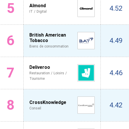
5
Almond
4.52
IT / Digital
6
British American
4.49
Tobacco
Biens de consommation
7
Deliveroo
4.46
Restauration / Loisirs /
Tourisme
8
CrossKnowledge
4.42
Conseil