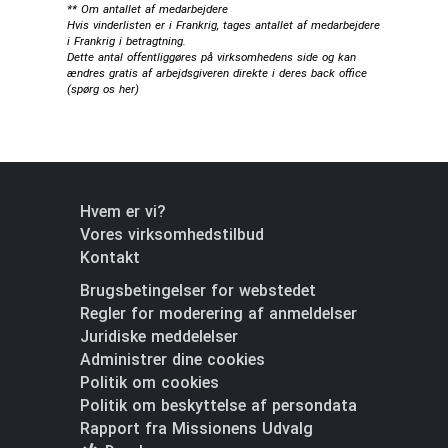
** Om antallet af medarbejdere
Hvis vinderlisten er i Frankrig, tages antallet af medarbejdere
i Frankrig i betragtning.
Dette antal offentliggøres på virksomhedens side og kan
ændres gratis af arbejdsgiveren direkte i deres back office
(
spørg os her
)
Hvem er vi?
Vores virksomhedstilbud
Kontakt
Brugsbetingelser for webstedet
Regler for moderering af anmeldelser
Juridiske meddelelser
Administrer dine cookies
Politik om cookies
Politik om beskyttelse af persondata
Rapport fra Missionens Udvalg