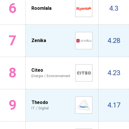
6
4.3
Roomlala
7
4.28
Zenika
8
Citeo
4.23
Energie / Environnement
9
Theodo
4.17
IT / Digital