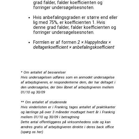
grad falder, falder koefficienten og
forringer undersøgelsesnoten.
Hvis anbefalingsgraden er større end eller
lig med 75%, er koefficienten 1. Hvis
denne grad falder, falder koefficienten og
forringer undersøgelsesnoten.
Formlen er af formen
2 × HappyIndex ×
deltagerkoefficient × anbefalingskoefficient
* Om antallet af besvarelser
Hvis undersøgelsen udføres som en anmodet undersøgelse
af arbejdsgiveren, er respondenterne dem, der har deltaget i
den undersøgelse, der blev åbnet af arbejdsgiveren mellem
01/10 og 30/09
** Om antallet af studerende
Hvis vinderlisten er i Frankrig, tages antallet af praktikanter
og lærlinge på over 3 måneder modtaget hvert år i Frankrig
mellem 01/10 og 30/09 i betragtning
Dette antal offentliggøres på virksomhedens side og kan
ændres gratis af arbejdsgiveren direkte i deres back office
(
spørg os her
)