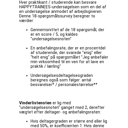
Hver praktikant / studerende kan besvare
HAPPYTRAINEES-undersøgelsen som en del af
en undersøgelse anmodet af arbejdsgiveren.
Denne 18-spørgsmålssurvey beregner to
værdier:
Gennemsnittet af de 18 spørgsmål, der
er en score / 5, og kaldes
"undersøgelsesnoten"
En anbefalingsrate, der er en procentdel
af studerende, der svarede "enig" eller
"helt enig" på spørgsmålet "Jeg anbefaler
min virksomhed til en ven for at lave en
praktik / lærling"
Undersøgelsesdeltagelsesgraden
beregnes også som følger: antal
besvarelser* / personalestørrelse**
Vinderlistenoten
er lig med
"undersøgelsesnoten" ganget med 2, derefter
vægtet efter deltager- og anbefalingsraten:
Hvis deltagergraden er større end eller lig
med 50%, er koefficienten 1. Hvis denne