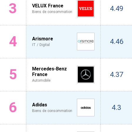
3
VELUX France
4.49
Biens de consommation
4
Arismore
4.46
IT / Digital
5
Mercedes-Benz
4.37
France
Automobile
6
Adidas
4.3
Biens de consommation