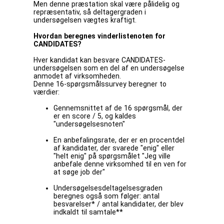
Men denne præstation skal være pålidelig og
repræsentativ, så deltagergraden i
undersøgelsen vægtes kraftigt.
Hvordan beregnes vinderlistenoten for
CANDIDATES?
Hver kandidat kan besvare CANDIDATES-
undersøgelsen som en del af en undersøgelse
anmodet af virksomheden.
Denne 16-spørgsmålssurvey beregner to
værdier:
Gennemsnittet af de 16 spørgsmål, der
er en score / 5, og kaldes
"undersøgelsesnoten"
En anbefalingsrate, der er en procentdel
af kandidater, der svarede "enig" eller
"helt enig" på spørgsmålet "Jeg ville
anbefale denne virksomhed til en ven for
at søge job der"
Undersøgelsesdeltagelsesgraden
beregnes også som følger: antal
besvarelser* / antal kandidater, der blev
indkaldt til samtale**