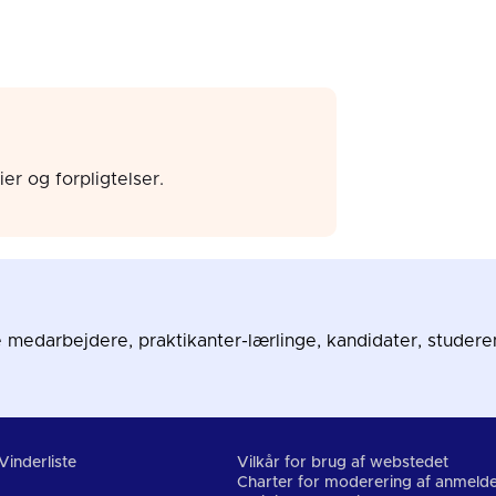
r og forpligtelser.
medarbejdere, praktikanter-lærlinge, kandidater, studere
Vinderliste
Vilkår for brug af webstedet
Charter for moderering af anmelde