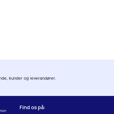
nde, kunder og leverandører.
Find os på:
lser