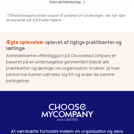
tutorat/mentoring...)
*Tilfredshedsprocenten svarer til andelen af vurderinger, der har fået
en karakter på 3,5/5 eller højere.
Ægte oplevelser
oplevet af rigtige praktikanter og
lærlinge.
Anmeldelserne offentliggjort på ChooseMyCompany er
baseret på en undersøgelse gennemført blandt alle
praktikanter og lærlinge i en organisation. Vi sikrer, at hver
person har kunnet udtrykke sig frit og under de samme
betingelser.
At værdsætte forholdet mellem en organisation og dens