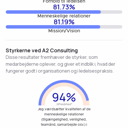
Forhold til ledelsen
81.73%
Menneskelige relationer
81.19%
Mission/Vision
Styrkerne ved A2 Consulting
Disse resultater fremhæver de styrker, som
medarbejderne oplever, og giver et indblik i, hvad der
fungerer godt i organisationen og i ledelsespraksis.
94%
tilfredshed*
Jeg værdsætter kvaliteten af de
menneskelige relationer
(tilgængelighed, venlighed,
teamånd, samarbejde osv.) i