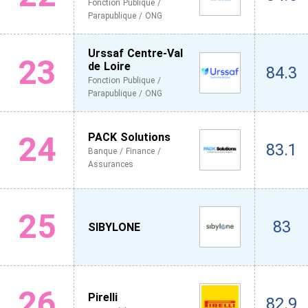
Fonction Publique /
Parapublique / ONG
Urssaf Centre-Val
23
de Loire
84.3
Fonction Publique /
Parapublique / ONG
24
PACK Solutions
83.1
Banque / Finance /
Assurances
25
83
SIBYLONE
26
Pirelli
82.9