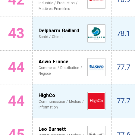
Industrie / Production /
Matières Premières
43
Delpharm Gaillard
78.1
Santé / Chimie
44
Aswo France
77.7
Commerce / Distribution /
Négoce
44
HighCo
77.7
Communication / Medias /
Information
45
Leo Burnett
77.6