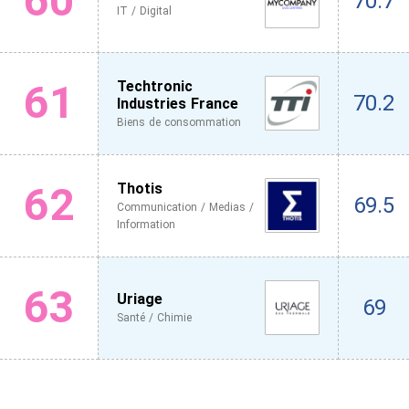
60
70.7
IT / Digital
61
Techtronic
70.2
Industries France
Biens de consommation
62
Thotis
69.5
Communication / Medias /
Information
63
Uriage
69
Santé / Chimie