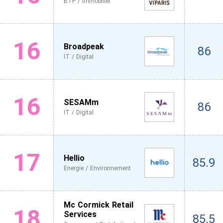
BTP / Immobilier
16
Broadpeak
86
IT / Digital
16
SESAMm
86
IT / Digital
17
Hellio
85.9
Energie / Environnement
Mc Cormick Retail
18
Services
85.5