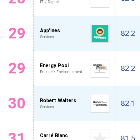
IT / Digital
29
App'ines
82.2
Services
29
Energy Pool
82.2
Energie / Environnement
30
Robert Walters
82.1
Services
31
Carré Blanc
81.5