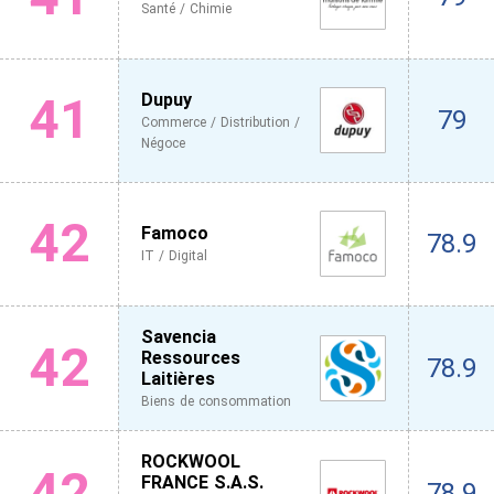
Santé / Chimie
41
Dupuy
79
Commerce / Distribution /
Négoce
42
Famoco
78.9
IT / Digital
Savencia
42
Ressources
78.9
Laitières
Biens de consommation
ROCKWOOL
42
FRANCE S.A.S.
78.9