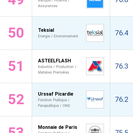
Banque / Finance /
Assurances
50
Teksial
76.4
Energie / Environnement
51
ASTEELFLASH
76.3
Industrie / Production /
Matières Premières
52
Urssaf Picardie
76.2
Fonction Publique /
Parapublique / ONG
53
Monnaie de Paris
75.5