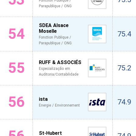
Fonction Publique /
Parapublique / ONG
SDEA Alsace
54
Moselle
75.4
Fonction Publique /
Parapublique / ONG
55
RUFF & ASSOCIÉS
75.2
Especialização em
Auditoria/Contabilidade
56
ista
74.9
Energie / Environnement
56
St-Hubert