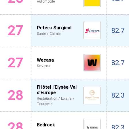
Automobile
27
Peters Surgical
82.7
Santé / Chimie
27
Wecasa
82.7
Services
l’Hôtel l’Elysée Val
28
d’Europe
82.3
Restauration / Loisirs /
Tourisme
28
Bedrock
82.3