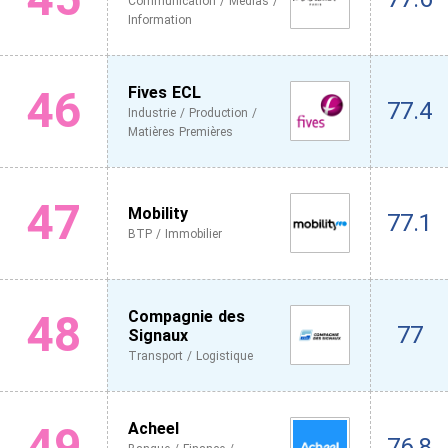
Communication / Medias /
Information
46
Fives ECL
77.4
Industrie / Production /
Matières Premières
47
Mobility
77.1
BTP / Immobilier
48
Compagnie des
77
Signaux
Transport / Logistique
49
Acheel
76.8