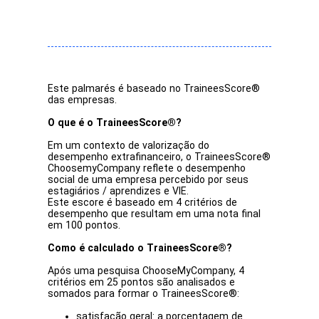
Este palmarés é baseado no TraineesScore®
das empresas.
O que é o TraineesScore®?
Em um contexto de valorização do
desempenho extrafinanceiro, o TraineesScore®
ChoosemyCompany reflete o desempenho
social de uma empresa percebido por seus
estagiários / aprendizes e VIE.
Este escore é baseado em 4 critérios de
desempenho que resultam em uma nota final
em 100 pontos.
Como é calculado o TraineesScore®?
Após uma pesquisa ChooseMyCompany, 4
critérios em 25 pontos são analisados e
somados para formar o TraineesScore®:
satisfação geral
: a porcentagem de