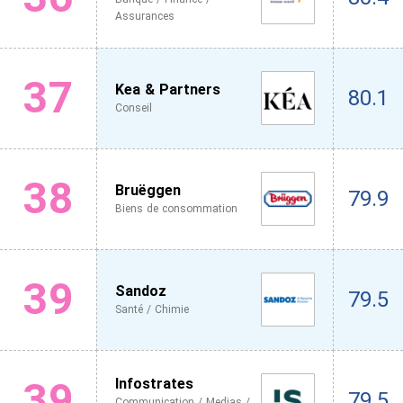
Assurances
37
Kea & Partners
80.1
Conseil
38
Bruëggen
79.9
Biens de consommation
39
Sandoz
79.5
Santé / Chimie
39
Infostrates
79.5
Communication / Medias /