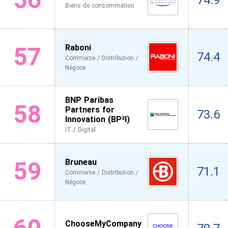
74.9
Biens de consommation
57
Raboni
74.4
Commerce / Distribution /
Négoce
BNP Paribas
58
Partners for
73.6
Innovation (BP²I)
IT / Digital
59
Bruneau
71.1
Commerce / Distribution /
Négoce
ChooseMyCompany