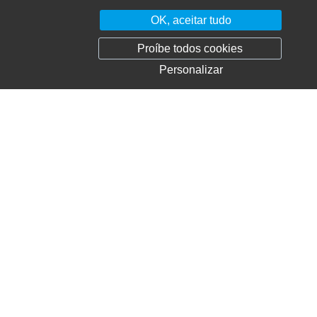
OK, aceitar tudo
Proíbe todos cookies
ACQS Expertise Conseil
Personalizar
Actif Conseil
Actinuance